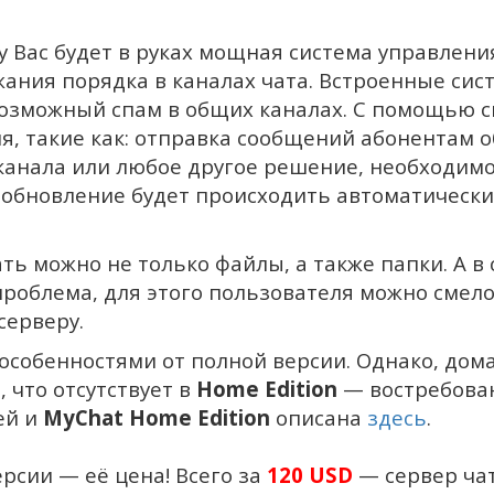
у Вас будет в руках мощная система управлен
ания порядка в каналах чата. Встроенные сис
озможный спам в общих каналах. С помощью 
 такие как: отправка сообщений абонентам об о
канала или любое другое решение, необходимо
 обновление будет происходить автоматически
ь можно не только файлы, а также папки. А в 
 проблема, для этого пользователя можно смел
серверу.
собенностями от полной версии. Однако, домаш
, что отсутствует в
Home Edition
— востребова
ей и
MyChat Home Edition
описана
здесь
.
ерсии — её цена! Всего за
120 USD
— сервер ча