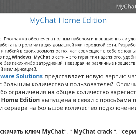
MyCha
MyChat Home Edition
ие. Программа обеспечена полным набором инновационных и уд
 работать в роли чата для домашней или городской сети. Разр
 и гибкий в своих возможностях, чат совмещает в себе основ
ов под
Windows
.
MyChat
в сети – это гарантия надежного, удо
е без каких-либо затруднений. Невзирая на различные новшеств
ой квалификацией.
ware Solutions
представляет новую версию ч
 с большим количеством пользователей. Отлич
либо ограничения на общее количество зарег
Home Edition
выпущена в связи с просьбами п
сии сервера на большое количество подключен
скачать ключ MyChat
", "
MyChat crack
", "
сери