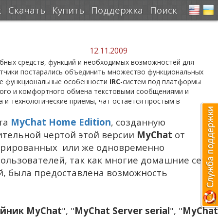
t
Скачать
Купить
Поддержка
Поиск
12.11.2009
обных средств, функций и необходимых возможностей для
аботчики постарались объединить множество функциональных
ные функциональные особенности
IRC
-систем под платформы
бного и комфортного обмена текстовыми сообщениями и
а и технологические приемы, чат остается простым в
ата
MyChat Home Edition
, созданную
ительной чертой этой версии
MyChat
от
истрированных или же одновременно
ользователей, так как многие домашние сети
ий, была предоставлена возможность
йник MyChat
", "
MyChat Server serial
", "
MyChat