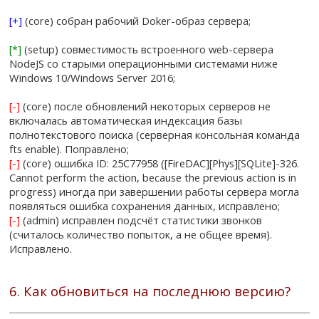
[+]
(core) собран рабочий Doker-образ сервера;
[*]
(setup) совместимость встроенного web-сервера
NodeJS со старыми операционными системами ниже
Windows 10/Windows Server 2016;
[-]
(core) после обновлений некоторых серверов не
включалась автоматическая индексация базы
полнотекстового поиска (серверная консольная команда
fts enable). Поправлено;
[-]
(core) ошибка ID: 25C77958 ([FireDAC][Phys][SQLite]-326.
Cannot perform the action, because the previous action is in
progress) иногда при завершении работы сервера могла
появляться ошибка сохранения данных, исправлено;
[-]
(admin) исправлен подсчёт статистики звонков
(считалось количество попыток, а не общее время).
Исправлено.
6. Как обновиться на последнюю версию?