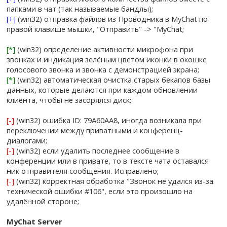
папками в чат (так называемые бандлы);
[+]
(win32) отправка файлов из Проводника в MyChat по
правой клавише мышки, "Отправить" -> "MyChat;
[*]
(win32) определение активности микрофона при
звонках и индикация зелёным цветом иконки в окошке
голосового звонка и звонка с демонстрацией экрана;
[*]
(win32) автоматическая очистка старых бекапов базы
данных, которые делаются при каждом обновлении
клиента, чтобы не засорялся диск;
[-]
(win32) ошибка ID: 79A60AA8, иногда возникала при
переключении между приватными и конференц-
диалогами;
[-]
(win32) если удалить последнее сообщение в
конференции или в привате, то в тексте чата оставался
ник отправителя сообщения. Исправлено;
[-]
(win32) корректная обработка "Звонок не удался из-за
технической ошибки #106", если это произошло на
удалённой стороне;
MyChat Server