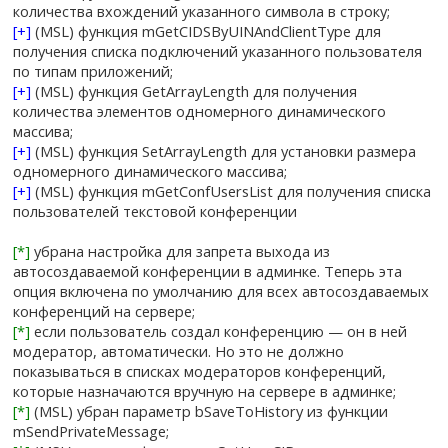
количества вхождений указанного символа в строку;
[+]
(MSL) функция mGetCIDSByUINAndClientType для
получения списка подключений указанного пользователя
по типам приложений;
[+]
(MSL) функция GetArrayLength для получения
количества элементов одномерного динамического
массива;
[+]
(MSL) функция SetArrayLength для установки размера
одномерного динамического массива;
[+]
(MSL) функция mGetConfUsersList для получения списка
пользователей текстовой конференции
[*]
убрана настройка для запрета выхода из
автосоздаваемой конференции в админке. Теперь эта
опция включена по умолчанию для всех автосоздаваемых
конференций на сервере;
[*]
если пользователь создал конференцию — он в ней
модератор, автоматически. Но это не должно
показываться в списках модераторов конференций,
которые назначаются вручную на сервере в админке;
[*]
(MSL) убран параметр bSaveToHistory из функции
mSendPrivateMessage;