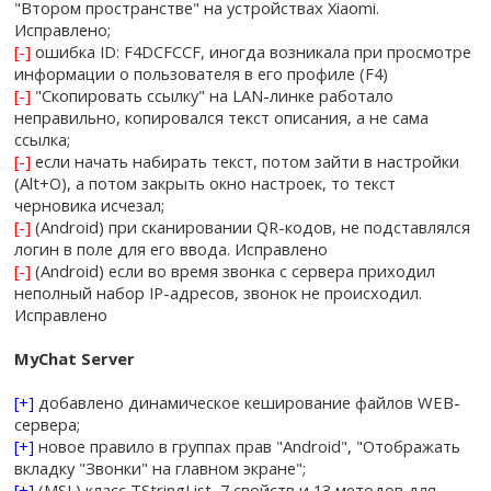
"Втором пространстве" на устройствах Xiaomi.
Исправлено;
[-]
ошибка ID: F4DCFCCF, иногда возникала при просмотре
информации о пользователя в его профиле (F4)
[-]
"Скопировать ссылку" на LAN-линке работало
неправильно, копировался текст описания, а не сама
ссылка;
[-]
если начать набирать текст, потом зайти в настройки
(Alt+O), а потом закрыть окно настроек, то текст
черновика исчезал;
[-]
(Android) при сканировании QR-кодов, не подставлялся
логин в поле для его ввода. Исправлено
[-]
(Android) если во время звонка с сервера приходил
неполный набор IP-адресов, звонок не происходил.
Исправлено
MyChat Server
[+]
добавлено динамическое кеширование файлов WEB-
сервера;
[+]
новое правило в группах прав "Android", "Отображать
вкладку "Звонки" на главном экране";
[+]
(MSL) класс TStringList, 7 свойств и 13 методов для