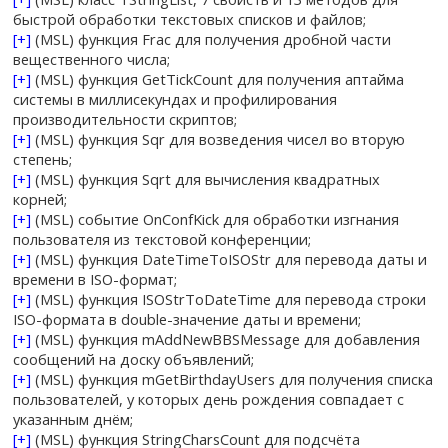
быстрой обработки текстовых списков и файлов;
[+]
(MSL) функция Frac для получения дробной части
вещественного числа;
[+]
(MSL) функция GetTickCount для получения аптайма
системы в миллисекундах и профилирования
производительности скриптов;
[+]
(MSL) функция Sqr для возведения чисел во вторую
степень;
[+]
(MSL) функция Sqrt для вычисления квадратных
корней;
[+]
(MSL) событие OnConfKick для обработки изгнания
пользователя из текстовой конференции;
[+]
(MSL) функция DateTimeToISOStr для перевода даты и
времени в ISO-формат;
[+]
(MSL) функция ISOStrToDateTime для перевода строки
ISO-формата в double-значение даты и времени;
[+]
(MSL) функция mAddNewBBSMessage для добавления
сообщений на доску объявлений;
[+]
(MSL) функция mGetBirthdayUsers для получения списка
пользователей, у которых день рождения совпадает с
указанным днём;
[+]
(MSL) функция StringCharsCount для подсчёта