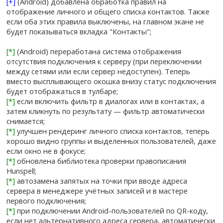
[+]
(Android) добавлена обработка правил на
отображение личного и общего списка контактов. Также
если оба этих правила выключены, на главном экане не
будет показываться вкладка "Контакты";
[*]
(Android) переработана система отображения
отсутствия подключения к серверу (при переключении
между сетями или если сервер недоступен). Теперь
вместо высплывающего окошка внизу статус подключения
будет отображаться в тулбаре;
[*]
если включить фильтр в диалогах или в контактах, а
затем кликнуть по результату — фильтр автоматически
снимается;
[*]
улучшен рендеринг личного списка контактов, теперь
хорошо видно группы и выделенных пользователей, даже
если окно не в фокусе;
[*]
обновлена библиотека проверки правописания
Hunspell;
[*]
автозамена запятых на точки при вводе адреса
сервера в менеджере учётных записей и в мастере
первого подключения;
[*]
при подключении Android-пользователей по QR-коду,
если нет альтернативного адреса сервера, автоматически