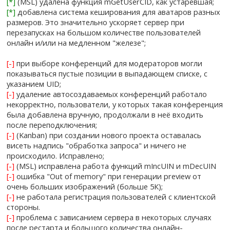
[*]
(MSL) удалена функция mGetUserCID, как устаревшая;
[*]
добавлена система кеширования для аватаров разных
размеров. Это значительно ускоряет сервер при
перезапусках на большом количестве пользователей
онлайн и/или на медленном "железе";
[-]
при выборе конференций для модераторов могли
показываться пустые позиции в выпадающем списке, с
указанием UID;
[-]
удаление автосоздаваемых конференций работало
некорректно, пользователи, у которых такая конференция
была добавлена вручную, продолжали в неё входить
после переподключения;
[-]
(Kanban) при создании нового проекта оставалась
висеть надпись "обработка запроса" и ничего не
происходило. Исправлено;
[-]
(MSL) исправлена работа функций mIncUIN и mDecUIN
[-]
ошибка "Out of memory" при генерации preview от
очень больших изображений (больше 5К);
[-]
не работала регистрация пользователей с клиентской
стороны.
[-]
проблема с зависанием сервера в некоторых случаях
после рестарта и большого количества онлайн-