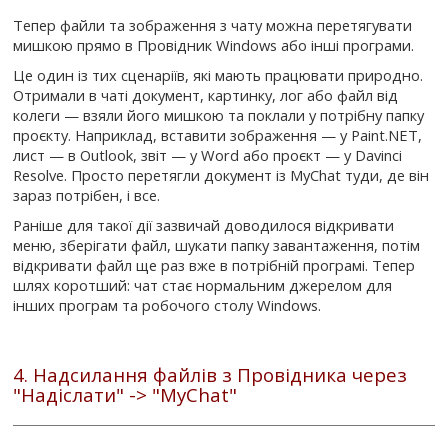
Тепер файли та зображення з чату можна перетягувати
мишкою прямо в Провідник Windows або інші програми.
Це один із тих сценаріїв, які мають працювати природно.
Отримали в чаті документ, картинку, лог або файл від
колеги — взяли його мишкою та поклали у потрібну папку
проєкту. Наприклад, вставити зображення — у Paint.NET,
лист — в Outlook, звіт — у Word або проєкт — у Davinci
Resolve. Просто перетягли документ із MyChat туди, де він
зараз потрібен, і все.
Раніше для такої дії зазвичай доводилося відкривати
меню, зберігати файл, шукати папку завантаження, потім
відкривати файл ще раз вже в потрібній програмі. Тепер
шлях коротший: чат стає нормальним джерелом для
інших програм та робочого столу Windows.
4. Надсилання файлів з Провідника через
"Надіслати" -> "MyChat"