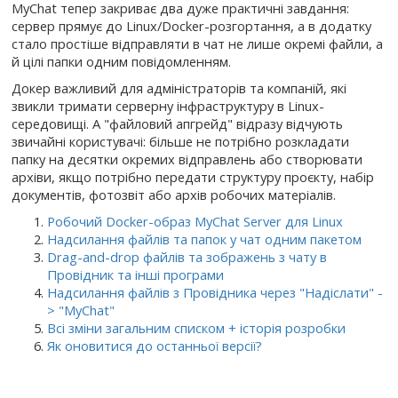
MyChat тепер закриває два дуже практичні завдання:
сервер прямує до Linux/Docker-розгортання, а в додатку
стало простіше відправляти в чат не лише окремі файли, а
й цілі папки одним повідомленням.
Докер важливий для адміністраторів та компаній, які
звикли тримати серверну інфраструктуру в Linux-
середовищі. А "файловий апгрейд" відразу відчують
звичайні користувачі: більше не потрібно розкладати
папку на десятки окремих відправлень або створювати
архіви, якщо потрібно передати структуру проєкту, набір
документів, фотозвіт або архів робочих матеріалів.
Робочий Docker-образ MyChat Server для Linux
Надсилання файлів та папок у чат одним пакетом
Drag-and-drop файлів та зображень з чату в
Провідник та інші програми
Надсилання файлів з Провідника через "Надіслати" -
> "MyChat"
Всі зміни загальним списком + історія розробки
Як оновитися до останньої версії?