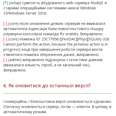
[*]
(setup) сумісність вбудованого web-сервера NodeJS зі
старими операційними системами нижче Windows
10/Windows Server 2016;
[-]
(core) після оновлення деяких серверів не вмикалася
автоматична індексація бази повнотекстового пошуку
(серверна консольна команда fts enable). Виправлено;
[-]
(core) помилка ID: 25C77958 ([FireDAC][Phys][SQLite]-326.
Cannot perform the action, because the previous action is in
progress) іноді при завершенні роботи сервера могла
з'являтися помилка збереження даних, виправлено;
[-]
(admin) виправлено підрахунок статистики дзвінків
(вважалася кількість спроб, а не загальний час).
Виправлено.
6. Як оновитися до останньої версії?
І комерційна, і безкоштовна версії оновлюються однаково.
Спочатку оновлюється сервер, потім — клієнти. В цілому, в
автоматичному режимі.