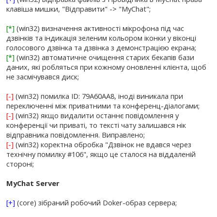
клавіша мишки, "Відправити" -> "MyChat";
[*]
(win32) визначення активності мікрофона під час
дзвінків та індикація зеленим кольором іконки у віконці
голосового дзвінка та дзвінка з демонстрацією екрана;
[*]
(win32) автоматичне очищення старих бекапів бази
даних, які робляться при кожному оновленні клієнта, щоб
не засмічувався диск;
[-]
(win32) помилка ID: 79A60AA8, іноді виникала при
переключенні між приватними та конференц-діалогами;
[-]
(win32) якщо видалити останнє повідомлення у
конференції чи приваті, то тексті чату залишався нік
відправника повідомлення. Виправлено;
[-]
(win32) коректна обробка "Дзвінок не вдався через
технічну помилку #106", якщо це сталося на віддаленій
стороні;
MyChat Server
[+]
(core) зібраний робочий Doker-образ сервера;