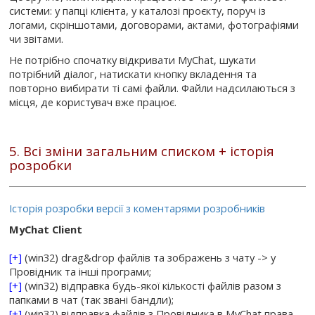
системи: у папці клієнта, у каталозі проєкту, поруч із
логами, скріншотами, договорами, актами, фотографіями
чи звітами.
Не потрібно спочатку відкривати MyChat, шукати
потрібний діалог, натискати кнопку вкладення та
повторно вибирати ті самі файли. Файли надсилаються з
місця, де користувач вже працює.
5. Всі зміни загальним списком + історія
розробки
Історія розробки версії з коментарями розробників
MyChat Client
[+]
(win32) drag&drop файлів та зображень з чату -> у
Провідник та інші програми;
[+]
(win32) відправка будь-якої кількості файлів разом з
папками в чат (так звані бандли);
[+]
(win32) відправка файлів з Провідника в MyChat права