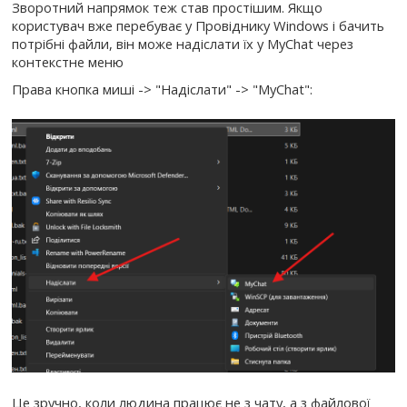
Зворотний напрямок теж став простішим. Якщо
користувач вже перебуває у Провіднику Windows і бачить
потрібні файли, він може надіслати їх у MyChat через
контекстне меню
Права кнопка миші -> "Надіслати" -> "MyChat":
Це зручно, коли людина працює не з чату, а з файлової