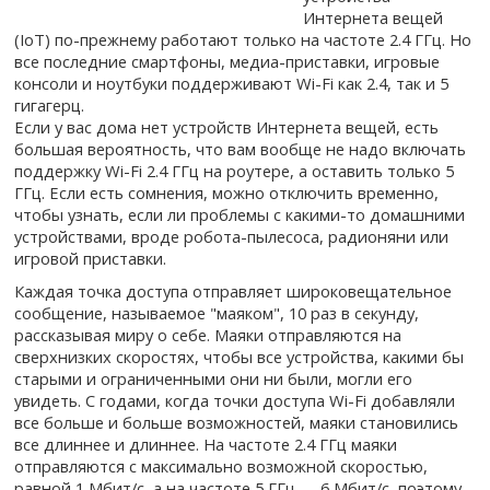
Интернета вещей
(IoT) по-прежнему работают только на частоте 2.4 ГГц. Но
все последние смартфоны, медиа-приставки, игровые
консоли и ноутбуки поддерживают Wi-Fi как 2.4, так и 5
гигагерц.
Если у вас дома нет устройств Интернета вещей, есть
большая вероятность, что вам вообще не надо включать
поддержку Wi-Fi 2.4 ГГц на роутере, а оставить только 5
ГГц. Если есть сомнения, можно отключить временно,
чтобы узнать, если ли проблемы с какими-то домашними
устройствами, вроде робота-пылесоса, радионяни или
игровой приставки.
Каждая точка доступа отправляет широковещательное
сообщение, называемое "маяком", 10 раз в секунду,
рассказывая миру о себе. Маяки отправляются на
сверхнизких скоростях, чтобы все устройства, какими бы
старыми и ограниченными они ни были, могли его
увидеть. С годами, когда точки доступа Wi-Fi добавляли
все больше и больше возможностей, маяки становились
все длиннее и длиннее. На частоте 2.4 ГГц маяки
отправляются с максимально возможной скоростью,
равной 1 Мбит/с, а на частоте 5 ГГц — 6 Мбит/с, поэтому