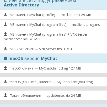
клиента в сети под управлением
Active Directory
MSI клиент MyChat (profile) — mcclient.msi
25 MB
MSI клиент MyChat (program files) — mcclient_prog.msi
MSI клиент MyChat (program files) + VNCServer —
mcclientvnc.msi
26 MB
MSI VNCServer — VNCServer.msi
1 MB
macOS
версия
MyChat
macOS клиент — MyChatClient.dmg
127 MB
macOS (cpu: Intel) клиент — MyChatClient_x64.dmg
Пакет обновления — updatemac.zip
24 MB