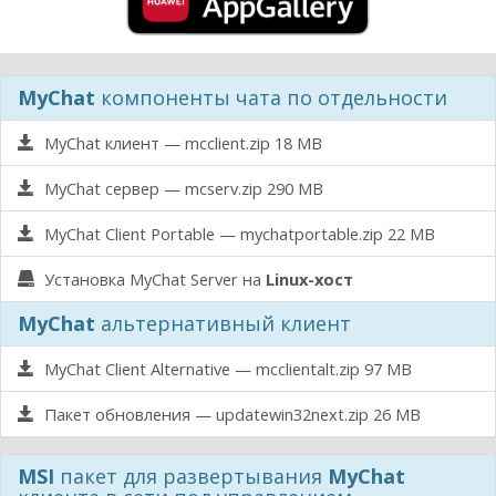
MyChat
компоненты чата по отдельности
MyChat клиент — mcclient.zip
18 MB
MyChat сервер — mcserv.zip
290 MB
MyChat Client Portable — mychatportable.zip
22 MB
Установка MyChat Server на
Linux-хост
MyChat
альтернативный клиент
MyChat Client Alternative — mcclientalt.zip
97 MB
Пакет обновления — updatewin32next.zip
26 MB
MSI
пакет для развертывания
MyChat