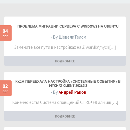
ПРОБЛЕМА МИГРАЦИИ СЕРВЕРА С WINDOWS НА UBUNTU
04
авг
- By ШевелиТелом
Замените все пути в настройках на Z:\var\lib\mych[…]
ПОДРОБНЕЕ
КУДА ПЕРЕЕХАЛА НАСТРОЙКА «СИСТЕМНЫЕ СОБЫТИЯ» В
02
MYCHAT CLIENT 2026.3.2
авг
- By
Андрей Раков
Конечно есть! Система оповщений CTRL+F9 или ищ[…]
ПОДРОБНЕЕ