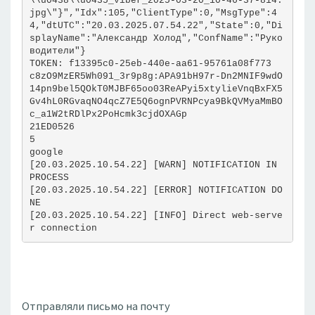
\\u0438\\u0435_viber_2025-03-20_10-46-37-814.
jpg\"}","Idx":105,"ClientType":0,"MsgType":4
4,"dtUTC":"20.03.2025.07.54.22","State":0,"Di
splayName":"Александр Холод","ConfName":"Руко
водители"}
TOKEN: f13395c0-25eb-440e-aa61-95761a08f773
c8zO9MzER5Wh091_3r9p8g:APA91bH97r-Dn2MNIF9wdO
14pn9bel5QOkT0MJBF65oo03ReAPyi5xtylieVnqBxFX5
Gv4hL0RGvaqNO4qcZ7E5Q6ognPVRNPcya9BkQVMyaMmBO
c_a1W2tRDlPx2PoHcmk3cjdOXAGp
21ED0526
5
google
[20.03.2025.10.54.22] [WARN] NOTIFICATION IN 
PROCESS
[20.03.2025.10.54.22] [ERROR] NOTIFICATION DO
NE
[20.03.2025.10.54.22] [INFO] Direct web-serve
r connection 
Отправляли письмо на почту