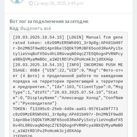
Ср мар 26, 2025 3:44 pm
Вот лог за подключения за сегодня:
Код:
Выделить всё
[20.03.2025.10.54.15] [LOGIN] Manual fcm gene
rated token: c8zO9MzER5Wh091_3r9p8g:APA91bH97
r-Dn2MNIF9wdO14pn9bel5QOkT0MJBF65oo03ReAPyi5x
tylieVnqBxFX5Gv4hL0RGvaqNO4qcZ7E5Q6ognPVRNPcy
a9BkQVMyaMmBOc_a1W2tRDlPx2PoHcmk3cjdOXAGp
[20.03.2025.10.54.15] [INFO] INCOMING PUSH ME
SSAGE: 80B4 {"UIN":22,"UID":9,"Msg":"Фото-отч
ет (4 фото) о проделанной работе по наведению 
порядка на территории прилегающей к территори
и предприятия.","Idx":103,"ClientType":0,"Msg
Type":1,"dtUTC":"20.03.2025.07.54.10","Stat
e":0,"DisplayName":"Александр Холод","ConfNam
e":"Руководители"}
TOKEN: f13395c0-25eb-440e-aa61-95761a08f773
c8zO9MzER5Wh091_3r9p8g:APA91bH97r-Dn2MNIF9wdO
14pn9bel5QOkT0MJBF65oo03ReAPyi5xtylieVnqBxFX5
Gv4hL0RGvaqNO4qcZ7E5Q6ognPVRNPcya9BkQVMyaMmBO
c_a1W2tRDlPx2PoHcmk3cjdOXAGp
21ED0526