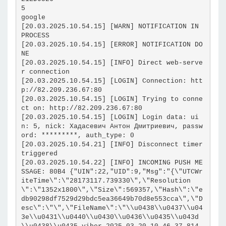
5
google
[20.03.2025.10.54.15] [WARN] NOTIFICATION IN 
PROCESS
[20.03.2025.10.54.15] [ERROR] NOTIFICATION DO
NE
[20.03.2025.10.54.15] [INFO] Direct web-serve
r connection
[20.03.2025.10.54.15] [LOGIN] Connection: htt
p://82.209.236.67:80
[20.03.2025.10.54.15] [LOGIN] Trying to conne
ct on: http://82.209.236.67:80
[20.03.2025.10.54.15] [LOGIN] Login data: ui
n: 5, nick: Хадасевич Антон Дмитриевич, passw
ord: *********, auth_type: 0
[20.03.2025.10.54.21] [INFO] Disconnect timer 
triggered
[20.03.2025.10.54.22] [INFO] INCOMING PUSH ME
SSAGE: 80B4 {"UIN":22,"UID":9,"Msg":"{\"UTCWr
iteTime\":\"28173117.739330\",\"Resolution
\":\"1352x1800\",\"Size\":569357,\"Hash\":\"e
db90298df7529d29bdc5ea36649b70d8e553cca\",\"D
esc\":\"\",\"FileName\":\"\\u0438\\u0437\\u04
3e\\u0431\\u0440\\u0430\\u0436\\u0435\\u043d