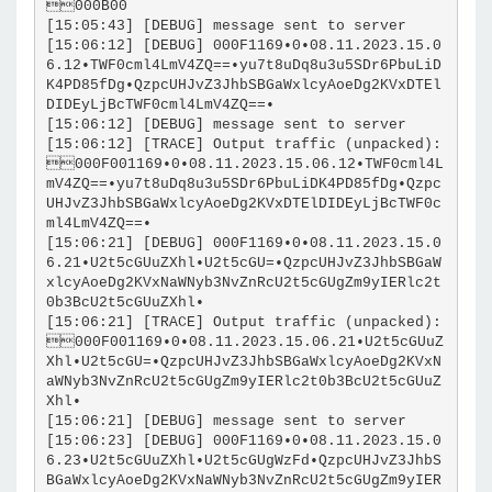
000B00
[15:05:43] [DEBUG] message sent to server
[15:06:12] [DEBUG] 000F1169•0•08.11.2023.15.0
6.12•TWF0cml4LmV4ZQ==•yu7t8uDq8u3u5SDr6PbuLiD
K4PD85fDg•QzpcUHJvZ3JhbSBGaWxlcyAoeDg2KVxDTEl
DIDEyLjBcTWF0cml4LmV4ZQ==•
[15:06:12] [DEBUG] message sent to server
[15:06:12] [TRACE] Output traffic (unpacked): 
000F001169•0•08.11.2023.15.06.12•TWF0cml4L
mV4ZQ==•yu7t8uDq8u3u5SDr6PbuLiDK4PD85fDg•Qzpc
UHJvZ3JhbSBGaWxlcyAoeDg2KVxDTElDIDEyLjBcTWF0c
ml4LmV4ZQ==•
[15:06:21] [DEBUG] 000F1169•0•08.11.2023.15.0
6.21•U2t5cGUuZXhl•U2t5cGU=•QzpcUHJvZ3JhbSBGaW
xlcyAoeDg2KVxNaWNyb3NvZnRcU2t5cGUgZm9yIERlc2t
0b3BcU2t5cGUuZXhl•
[15:06:21] [TRACE] Output traffic (unpacked): 
000F001169•0•08.11.2023.15.06.21•U2t5cGUuZ
Xhl•U2t5cGU=•QzpcUHJvZ3JhbSBGaWxlcyAoeDg2KVxN
aWNyb3NvZnRcU2t5cGUgZm9yIERlc2t0b3BcU2t5cGUuZ
Xhl•
[15:06:21] [DEBUG] message sent to server
[15:06:23] [DEBUG] 000F1169•0•08.11.2023.15.0
6.23•U2t5cGUuZXhl•U2t5cGUgWzFd•QzpcUHJvZ3JhbS
BGaWxlcyAoeDg2KVxNaWNyb3NvZnRcU2t5cGUgZm9yIER