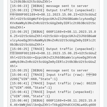
lc2t0b3BcU2t5cGUuZXhl•
[15:06:23] [DEBUG] message sent to server
[15:06:23] [TRACE] Output traffic (unpacked): 
000F001169•0•08.11.2023.15.06.23•U2t5cGUuZ
Xhl•U2t5cGUgWzFd•QzpcUHJvZ3JhbSBGaWxlcyAoeDg2
KVxNaWNyb3NvZnRcU2t5cGUgZm9yIERlc2t0b3BcU2t5c
GUuZXhl•
[15:06:25] [DEBUG] 000F1169•0•08.11.2023.15.0
6.25•U2t5cGUuZXhl•U2t5cGU=•QzpcUHJvZ3JhbSBGaW
xlcyAoeDg2KVxNaWNyb3NvZnRcU2t5cGUgZm9yIERlc2t
0b3BcU2t5cGUuZXhl•
[15:06:25] [TRACE] Output traffic (unpacked): 
000F001169•0•08.11.2023.15.06.25•U2t5cGUuZ
Xhl•U2t5cGU=•QzpcUHJvZ3JhbSBGaWxlcyAoeDg2KVxN
aWNyb3NvZnRcU2t5cGUgZm9yIERlc2t0b3BcU2t5cGUuZ
Xhl•
[15:06:25] [DEBUG] message sent to server
[15:06:41] [TRACE] Input traffic (raw): 80
2200{"UIN":668,"State":1}
[15:06:41] [TRACE] Input traffic (raw): 80220
0{"UIN":668,"State":1}
[15:06:41] [TRACE] Input traffic (unpacked): 
{"UIN":668,"State":1}
[15:06:46] [DEBUG] 000F1169•0•08.11.2023.15.0
6.46•bWNjbGllbnQuZXhl•TXkgQ2hhdCCXINLw4OLq6O0