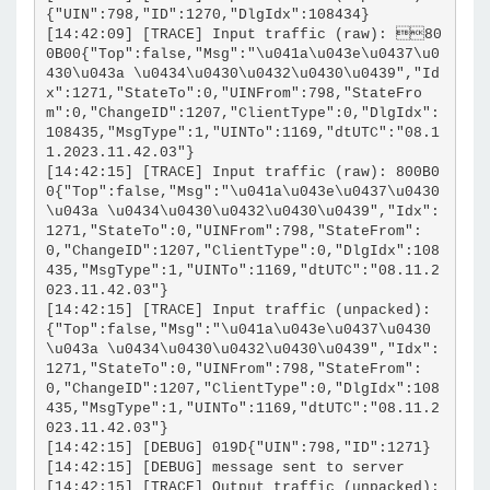
{"UIN":798,"ID":1270,"DlgIdx":108434}
[14:42:09] [TRACE] Input traffic (raw): 80
0B00{"Top":false,"Msg":"\u041a\u043e\u0437\u0
430\u043a \u0434\u0430\u0432\u0430\u0439","Id
x":1271,"StateTo":0,"UINFrom":798,"StateFro
m":0,"ChangeID":1207,"ClientType":0,"DlgIdx":
108435,"MsgType":1,"UINTo":1169,"dtUTC":"08.1
1.2023.11.42.03"}
[14:42:15] [TRACE] Input traffic (raw): 800B0
0{"Top":false,"Msg":"\u041a\u043e\u0437\u0430
\u043a \u0434\u0430\u0432\u0430\u0439","Idx":
1271,"StateTo":0,"UINFrom":798,"StateFrom":
0,"ChangeID":1207,"ClientType":0,"DlgIdx":108
435,"MsgType":1,"UINTo":1169,"dtUTC":"08.11.2
023.11.42.03"}
[14:42:15] [TRACE] Input traffic (unpacked): 
{"Top":false,"Msg":"\u041a\u043e\u0437\u0430
\u043a \u0434\u0430\u0432\u0430\u0439","Idx":
1271,"StateTo":0,"UINFrom":798,"StateFrom":
0,"ChangeID":1207,"ClientType":0,"DlgIdx":108
435,"MsgType":1,"UINTo":1169,"dtUTC":"08.11.2
023.11.42.03"}
[14:42:15] [DEBUG] 019D{"UIN":798,"ID":1271}
[14:42:15] [DEBUG] message sent to server
[14:42:15] [TRACE] Output traffic (unpacked): 