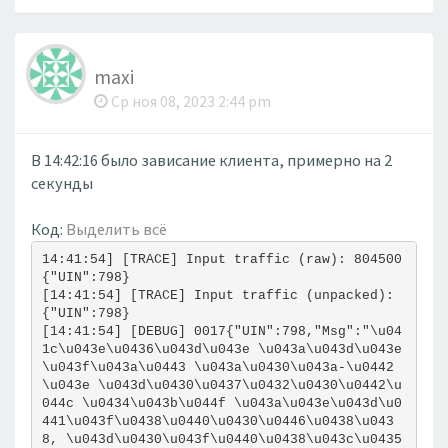
maxi
Ср ноя 08, 2023 2:44 pm
В 14:42:16 было зависание клиента, примерно на 2
секунды
Код:
Выделить всё
14:41:54] [TRACE] Input traffic (raw): 804500
{"UIN":798}
[14:41:54] [TRACE] Input traffic (unpacked): 
{"UIN":798}
[14:41:54] [DEBUG] 0017{"UIN":798,"Msg":"\u04
1c\u043e\u0436\u043d\u043e \u043a\u043d\u043e
\u043f\u043a\u0443 \u043a\u0430\u043a-\u0442
\u043e \u043d\u0430\u0437\u0432\u0430\u0442\u
044c \u0434\u043b\u044f \u043a\u043e\u043d\u0
441\u043f\u0438\u0440\u0430\u0446\u0438\u043
8, \u043d\u0430\u043f\u0440\u0438\u043c\u0435