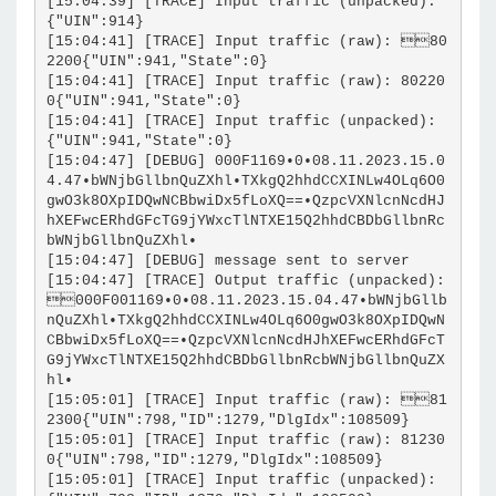
[15:04:39] [TRACE] Input traffic (unpacked): 
{"UIN":914}
[15:04:41] [TRACE] Input traffic (raw): 80
2200{"UIN":941,"State":0}
[15:04:41] [TRACE] Input traffic (raw): 80220
0{"UIN":941,"State":0}
[15:04:41] [TRACE] Input traffic (unpacked): 
{"UIN":941,"State":0}
[15:04:47] [DEBUG] 000F1169•0•08.11.2023.15.0
4.47•bWNjbGllbnQuZXhl•TXkgQ2hhdCCXINLw4OLq6O0
gwO3k8OXpIDQwNCBbwiDx5fLoXQ==•QzpcVXNlcnNcdHJ
hXEFwcERhdGFcTG9jYWxcTlNTXE15Q2hhdCBDbGllbnRc
bWNjbGllbnQuZXhl•
[15:04:47] [DEBUG] message sent to server
[15:04:47] [TRACE] Output traffic (unpacked): 
000F001169•0•08.11.2023.15.04.47•bWNjbGllb
nQuZXhl•TXkgQ2hhdCCXINLw4OLq6O0gwO3k8OXpIDQwN
CBbwiDx5fLoXQ==•QzpcVXNlcnNcdHJhXEFwcERhdGFcT
G9jYWxcTlNTXE15Q2hhdCBDbGllbnRcbWNjbGllbnQuZX
hl•
[15:05:01] [TRACE] Input traffic (raw): 81
2300{"UIN":798,"ID":1279,"DlgIdx":108509}
[15:05:01] [TRACE] Input traffic (raw): 81230
0{"UIN":798,"ID":1279,"DlgIdx":108509}
[15:05:01] [TRACE] Input traffic (unpacked): 