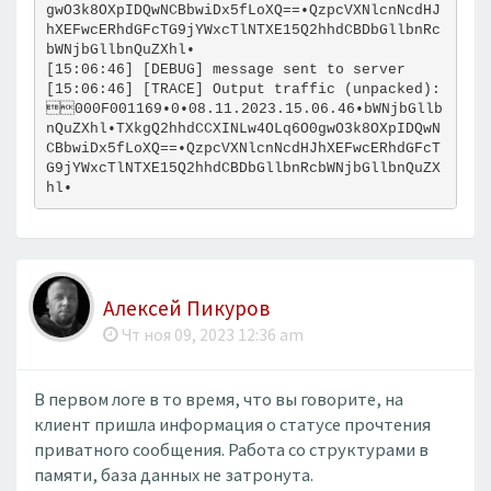
gwO3k8OXpIDQwNCBbwiDx5fLoXQ==•QzpcVXNlcnNcdHJ
hXEFwcERhdGFcTG9jYWxcTlNTXE15Q2hhdCBDbGllbnRc
bWNjbGllbnQuZXhl•
[15:06:46] [DEBUG] message sent to server
[15:06:46] [TRACE] Output traffic (unpacked): 
000F001169•0•08.11.2023.15.06.46•bWNjbGllb
nQuZXhl•TXkgQ2hhdCCXINLw4OLq6O0gwO3k8OXpIDQwN
CBbwiDx5fLoXQ==•QzpcVXNlcnNcdHJhXEFwcERhdGFcT
G9jYWxcTlNTXE15Q2hhdCBDbGllbnRcbWNjbGllbnQuZX
hl•
Алексей Пикуров
Чт ноя 09, 2023 12:36 am
В первом логе в то время, что вы говорите, на
клиент пришла информация о статусе прочтения
приватного сообщения. Работа со структурами в
памяти, база данных не затронута.