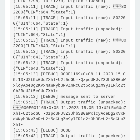
{"UIN":798,"ID":1279,"DlgIdx":108509}
[15:05:11] [TRACE] Input traffic (raw): 80
2200{"UIN":664,"State":1}
[15:05:11] [TRACE] Input traffic (raw): 80220
0{"UIN":664,"State":1}
[15:05:11] [TRACE] Input traffic (unpacked): 
{"UIN":664,"State":1}
[15:05:13] [TRACE] Input traffic (raw): 80
2200{"UIN":643,"State":1}
[15:05:13] [TRACE] Input traffic (raw): 80220
0{"UIN":643,"State":1}
[15:05:13] [TRACE] Input traffic (unpacked): 
{"UIN":643,"State":1}
[15:05:13] [DEBUG] 000F1169•0•08.11.2023.15.0
5.13•U2t5cGUuZXhl•U2t5cGU=•QzpcUHJvZ3JhbSBGaW
xlcyAoeDg2KVxNaWNyb3NvZnRcU2t5cGUgZm9yIERlc2t
0b3BcU2t5cGUuZXhl•
[15:05:13] [DEBUG] message sent to server
[15:05:13] [TRACE] Output traffic (unpacked): 
000F001169•0•08.11.2023.15.05.13•U2t5cGUuZ
Xhl•U2t5cGU=•QzpcUHJvZ3JhbSBGaWxlcyAoeDg2KVxN
aWNyb3NvZnRcU2t5cGUgZm9yIERlc2t0b3BcU2t5cGUuZ
Xhl•
[15:05:43] [DEBUG] 000B
[15:05:43] [TRACE] Output traffic (unpacked): 