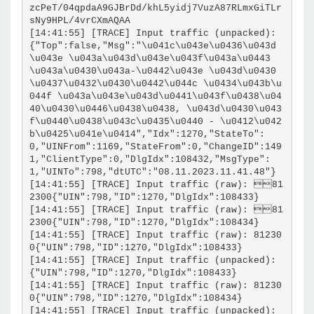
zcPeT/04qpdaA9GJBrDd/khL5yidj7VuzA87RLmxGiTLr
sNy9HPL/4vrCXmAQAA
[14:41:55] [TRACE] Input traffic (unpacked): 
{"Top":false,"Msg":"\u041c\u043e\u0436\u043d
\u043e \u043a\u043d\u043e\u043f\u043a\u0443 
\u043a\u0430\u043a-\u0442\u043e \u043d\u0430
\u0437\u0432\u0430\u0442\u044c \u0434\u043b\u
044f \u043a\u043e\u043d\u0441\u043f\u0438\u04
40\u0430\u0446\u0438\u0438, \u043d\u0430\u043
f\u0440\u0438\u043c\u0435\u0440 - \u0412\u042
b\u0425\u041e\u0414","Idx":1270,"StateTo":
0,"UINFrom":1169,"StateFrom":0,"ChangeID":149
1,"ClientType":0,"DlgIdx":108432,"MsgType":
1,"UINTo":798,"dtUTC":"08.11.2023.11.41.48"}
[14:41:55] [TRACE] Input traffic (raw): 81
2300{"UIN":798,"ID":1270,"DlgIdx":108433}
[14:41:55] [TRACE] Input traffic (raw): 81
2300{"UIN":798,"ID":1270,"DlgIdx":108434}
[14:41:55] [TRACE] Input traffic (raw): 81230
0{"UIN":798,"ID":1270,"DlgIdx":108433}
[14:41:55] [TRACE] Input traffic (unpacked): 
{"UIN":798,"ID":1270,"DlgIdx":108433}
[14:41:55] [TRACE] Input traffic (raw): 81230
0{"UIN":798,"ID":1270,"DlgIdx":108434}
[14:41:55] [TRACE] Input traffic (unpacked): 