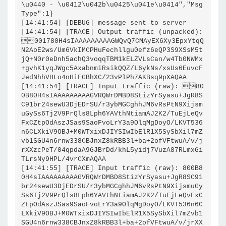
\u0440 - \u0412\u042b\u0425\u041e\u0414","Msg
Type":1}
[14:41:54] [DEBUG] message sent to server
[14:41:54] [TRACE] Output traffic (unpacked): 
001780H4sIAAAAAAAAAGWQvQ7CMAyEX6Xy3EpxYtqQ
N2AoE2ws/Um6VkIMCPHuFechllgu0efz6eQP3S9XSsM5t
jQ+N0r0eDnh5achQ3voqqTBM1kELZVLsCan/w4Tb0NWMx
+gvhK1yqJWgc5AxabnmiRsikQQZ/L6ykNs/xsUs6EuvcF
JedNhhVHLo4nHiFGBhXC/23vPlPh7AKBsq9pXAQAA
[14:41:54] [TRACE] Input traffic (raw): 80
0B80H4sIAAAAAAAAAGVRQWrDMBD8StizYrSyasu+JgR8S
C91br24sewU3DjEDrSU/r3ybMGCghhJM6vRsPtN9Xijsm
uGySs6Tj2V9PrQls8Lph6YAVthNtiamAJ2K2/TuEjLeQv
FxCZtpOdAszJSas9SaoFvoLrY3a9OlqMgDoyO/LKVT536
n6CLXkiV9OBJ+M0WTxixDJIYSIwIbElR1X5SySbXil7mZ
vb1SGU4n6rnw338CBJnxZ8kRBB3l+ba+2ofVFtwuA/v/j
rXXzcPeT/04qpdaA9GJBrDd/khL5yidj7VuzA87RLmxGi
TLrsNy9HPL/4vrCXmAQAA
[14:41:55] [TRACE] Input traffic (raw): 800B8
0H4sIAAAAAAAAAGVRQWrDMBD8StizYrSyasu+JgR8SC91
br24sewU3DjEDrSU/r3ybMGCghhJM6vRsPtN9XijsmuGy
Ss6Tj2V9PrQls8Lph6YAVthNtiamAJ2K2/TuEjLeQvFxC
ZtpOdAszJSas9SaoFvoLrY3a9OlqMgDoyO/LKVT536n6C
LXkiV9OBJ+M0WTxixDJIYSIwIbElR1X5SySbXil7mZvb1
SGU4n6rnw338CBJnxZ8kRBB3l+ba+2ofVFtwuA/v/jrXX