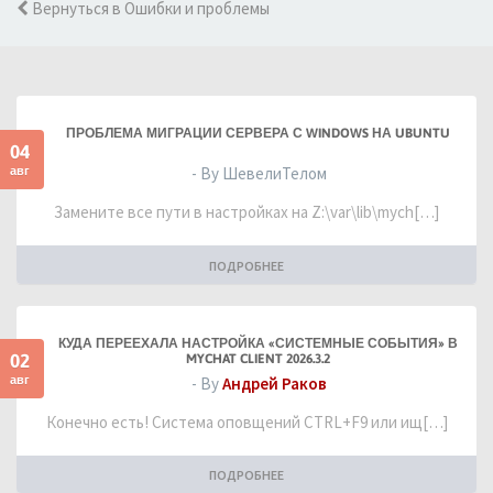
Вернуться в Ошибки и проблемы
ПРОБЛЕМА МИГРАЦИИ СЕРВЕРА С WINDOWS НА UBUNTU
04
авг
- By ШевелиТелом
Замените все пути в настройках на Z:\var\lib\mych[…]
ПОДРОБНЕЕ
КУДА ПЕРЕЕХАЛА НАСТРОЙКА «СИСТЕМНЫЕ СОБЫТИЯ» В
02
MYCHAT CLIENT 2026.3.2
авг
- By
Андрей Раков
Конечно есть! Система оповщений CTRL+F9 или ищ[…]
ПОДРОБНЕЕ