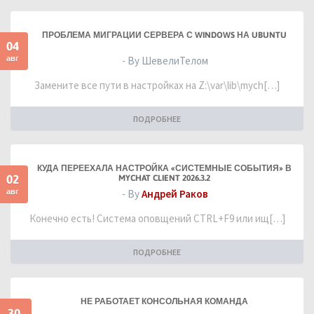
ПРОБЛЕМА МИГРАЦИИ СЕРВЕРА С WINDOWS НА UBUNTU
04
авг
- By ШевелиТелом
Замените все пути в настройках на Z:\var\lib\mych[…]
ПОДРОБНЕЕ
КУДА ПЕРЕЕХАЛА НАСТРОЙКА «СИСТЕМНЫЕ СОБЫТИЯ» В
02
MYCHAT CLIENT 2026.3.2
авг
- By
Андрей Раков
Конечно есть! Система оповщений CTRL+F9 или ищ[…]
ПОДРОБНЕЕ
НЕ РАБОТАЕТ КОНСОЛЬНАЯ КОМАНДА
30