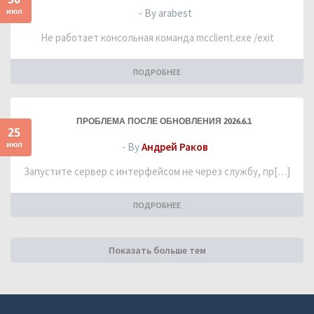
июл
- By arabest
Не работает консольная команда mcclient.exe /exit
ПОДРОБНЕЕ
ПРОБЛЕМА ПОСЛЕ ОБНОВЛЕНИЯ 2026.6.1
25
июл
- By
Андрей Раков
Запустите сервер с интерфейсом не через службу, пр[…]
ПОДРОБНЕЕ
Показать больше тем