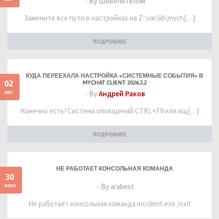
- By ШевелиТелом
Замените все пути в настройках на Z:\var\lib\mych[…]
ПОДРОБНЕЕ
КУДА ПЕРЕЕХАЛА НАСТРОЙКА «СИСТЕМНЫЕ СОБЫТИЯ» В
02
MYCHAT CLIENT 2026.3.2
авг
- By
Андрей Раков
Конечно есть! Система оповщений CTRL+F9 или ищ[…]
ПОДРОБНЕЕ
НЕ РАБОТАЕТ КОНСОЛЬНАЯ КОМАНДА
30
июл
- By arabest
Не работает консольная команда mcclient.exe /exit