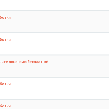
аботки
аботки
учите лицензию бесплатно!
аботки
аботки