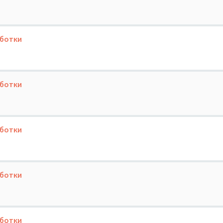
аботки
аботки
аботки
аботки
аботки