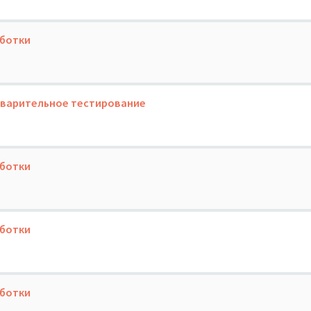
аботки
редварительное тестирование
аботки
аботки
аботки