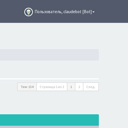
Пользователь, claudebot [Bot]
Тем: 154
Страница
1
из
2
1
2
След.