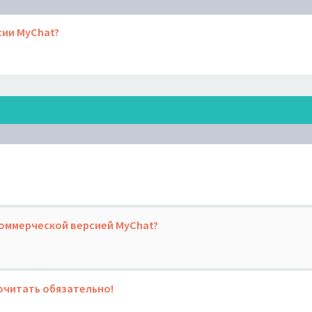
сии MyChat?
коммерческой версией MyChat?
очитать обязательно!