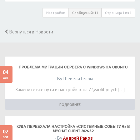
Настройки
Сообщений: 11
Страница
1
из
1
Вернуться в Новости
ПРОБЛЕМА МИГРАЦИИ СЕРВЕРА С WINDOWS НА UBUNTU
04
авг
- By ШевелиТелом
Замените все пути в настройках на Z:\var\lib\mych[…]
ПОДРОБНЕЕ
КУДА ПЕРЕЕХАЛА НАСТРОЙКА «СИСТЕМНЫЕ СОБЫТИЯ» В
02
MYCHAT CLIENT 2026.3.2
авг
- By
Андрей Раков