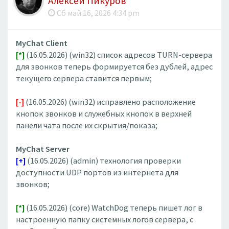
Алексей Пикуров
Сб май 16, 2026 4:34 pm
MyChat Client
[*]
(16.05.2026) (win32) список адресов TURN-сервера
для звонков теперь формируется без дублей, адрес
текущего сервера ставится первым;
[-]
(16.05.2026) (win32) исправлено расположение
кнопок звонков и служебных кнопок в верхней
панели чата после их скрытия/показа;
MyChat Server
[+]
(16.05.2026) (admin) технология проверки
доступности UDP портов из интернета для
звонков;
[*]
(16.05.2026) (core) WatchDog теперь пишет лог в
настроенную папку системных логов сервера, с