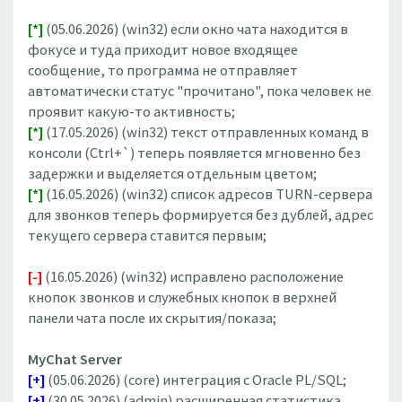
[*]
(05.06.2026) (win32) если окно чата находится в
фокусе и туда приходит новое входящее
сообщение, то программа не отправляет
автоматически статус "прочитано", пока человек не
проявит какую-то активность;
[*]
(17.05.2026) (win32) текст отправленных команд в
консоли (Ctrl+`) теперь появляется мгновенно без
задержки и выделяется отдельным цветом;
[*]
(16.05.2026) (win32) список адресов TURN-сервера
для звонков теперь формируется без дублей, адрес
текущего сервера ставится первым;
[-]
(16.05.2026) (win32) исправлено расположение
кнопок звонков и служебных кнопок в верхней
панели чата после их скрытия/показа;
MyChat Server
[+]
(05.06.2026) (core) интеграция с Oracle PL/SQL;
[+]
(30.05.2026) (admin) расширенная статистика