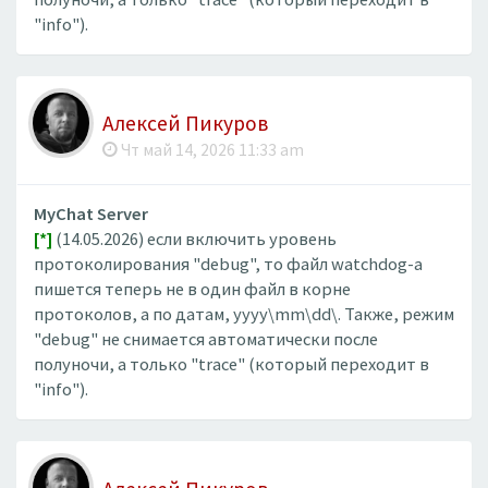
"info").
Алексей Пикуров
Чт май 14, 2026 11:33 am
MyChat Server
[*]
(14.05.2026) если включить уровень
протоколирования "debug", то файл watchdog-а
пишется теперь не в один файл в корне
протоколов, а по датам, yyyy\mm\dd\. Также, режим
"debug" не снимается автоматически после
полуночи, а только "trace" (который переходит в
"info").