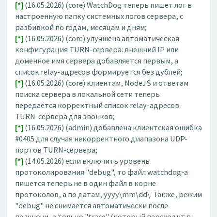
[*]
(16.05.2026) (core) WatchDog теперь пишет лог в
настроенную папку системных логов сервера, с
разбивкой по годам, месяцам и дням;
[*]
(16.05.2026) (core) улучшена автоматическая
конфигурация TURN-сервера: внешний IP или
доменное имя сервера добавляется первым, а
список relay-адресов формируется без дублей;
[*]
(16.05.2026) (core) клиентам, NodeJS и ответам
поиска сервера в локальной сети теперь
передаётся корректный список relay-адресов
TURN-сервера для звонков;
[*]
(16.05.2026) (admin) добавлена клиентская ошибка
#0405 для случая некорректного диапазона UDP-
портов TURN-сервера;
[*]
(14.05.2026) если включить уровень
протоколирования "debug", то файл watchdog-а
пишется теперь не в один файл в корне
протоколов, а по датам, yyyy\mm\dd\. Также, режим
"debug" не снимается автоматически после
полуночи, а только "trace" (который переходит в