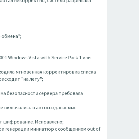
аботал некорректно, система разрешала
 обмена";
01 Windows Vista with Service Pack 1 или
исходила мгновенная корректировка списка
оисходит "на лету";
тема безопасности сервера требовала
 не включались в автосоздаваемые
нет шифрование. Исправлено;
при генерации миниатюр с сообщением out of