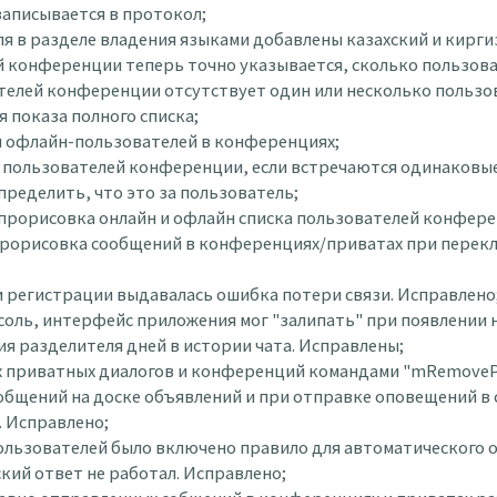
записывается в протокол;
еля в разделе владения языками добавлены казахский и кирги
лей конференции теперь точно указывается, сколько пользова
ователей конференции отсутствует один или несколько пользо
я показа полного списка;
тия офлайн-пользователей в конференциях;
ска пользователей конференции, если встречаются одинаковы
пределить, что это за пользователь;
а прорисовка онлайн и офлайн списка пользователей конференц
аза прорисовка сообщений в конференциях/приватах при пере
ли регистрации выдавалась ошибка потери связи. Исправлено
онсоль, интерфейс приложения мог "залипать" при появлении н
ния разделителя дней в истории чата. Исправлены;
всех приватных диалогов и конференций командами "mRemoveP
 сообщений на доске объявлений и при отправке оповещений
 Исправлено;
ы пользователей было включено правило для автоматического 
кий ответ не работал. Исправлено;