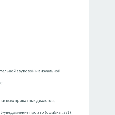
ительной звуковой и визуальной
к;
тки всех приватных диалогов;
t-уведомление про это (ошибка #371).