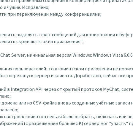
недавно отправленных собщений в конференциях и приватах р
о и чужие. Исправлено;
памяти при переключении между конференциями;
азрешить выделять текст сообщений для копирования в буфер
азрешить скриншоты окна приложения";
hat Server, минимальная версия Windows: Windows Vista 6.0.60
скольких пользователей, то в клиентском приложении не про
был перезапуск сервер и клиента. Доработано, сейчас всё пр
ний в Integration API через открытый протокол MyChat, сис
лено;
из домена или из CSV-файла вновь созданные учётные записи
равлено;
онах настроек клиентов нельзя было выбрать, включать или 
зображений (с разрешением больше 5K) сервер мог "упасть" 