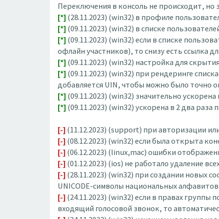
Переключения в консоль не происходит, но 
[*]
(28.11.2023) (win32) в профиле пользоват
[*]
(09.11.2023) (win32) в списке пользовате
[*]
(09.11.2023) (win32) если в списке польз
офлайн участников), то снизу есть ссылка дл
[*]
(09.11.2023) (win32) настройка для скры
[*]
(09.11.2023) (win32) при рендеринге спи
добавляется UIN, чтобы можно было точно о
[*]
(09.11.2023) (win32) значительно ускорен
[*]
(09.11.2023) (win32) ускорена в 2 два р
[-]
(11.12.2023) (support) при авторизации и
[-]
(08.12.2023) (win32) если была открыта к
[-]
(06.12.2023) (linux,mac) ошибки отображе
[-]
(01.12.2023) (ios) не работало удаление 
[-]
(28.11.2023) (win32) при создании новых
UNICODE-символы национальных алфавитов.
[-]
(24.11.2023) (win32) если в правах групп
входящий голосовой звонок, то автоматичес