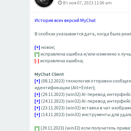
Вт ноя 07, 2023 11:06 am
История всех версий MyChat
В скобках указывается дата, когда была ре
[+]
новое;
[*]
исправлена ошибка и/или изменено к лучш
[-]
исправлена ошибка;
MyChat Client
[+]
(08.12.2023) технология отправки сообще
идентификации (Alt+Enter);
[+]
(29.11.2023) (win32) AI-перевод интерфе
[+]
(24.11.2023) (win32) AI-перевод интерфей
[+]
(23.11.2023) (win32) вставка в чат изобра
[+]
(14.11.2023) (win32) инструменты для уд
[*]
(29.11.2023) (win32) если получатель при