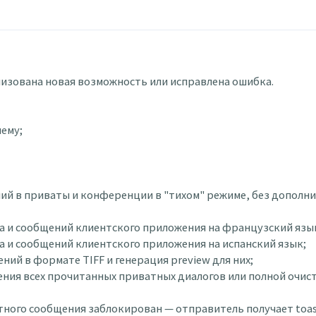
ализована новая возможность или исправлена ошибка.
ему;
ний в приваты и конференции в "тихом" режиме, без дополн
йса и сообщений клиентского приложения на французский язы
са и сообщений клиентского приложения на испанский язык;
жений в формате TIFF и генерация preview для них;
аления всех прочитанных приватных диалогов или полной очис
ватного сообщения заблокирован — отправитель получает toas