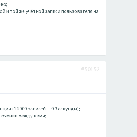
ено;
й и той же учётной записи пользователя на
#50152
ии (14 000 записей — 0.3 секунды);
ключении между ними;