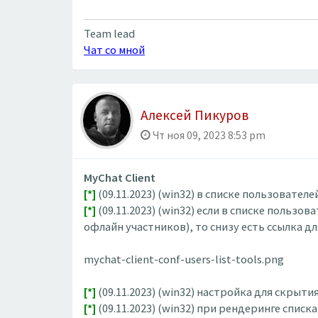
Team lead
Чат со мной
Алексей Пикуров
Чт ноя 09, 2023 8:53 pm
MyChat Client
[*]
(09.11.2023) (win32) в списке пользовате
[*]
(09.11.2023) (win32) если в списке польз
офлайн участников), то снизу есть ссылка дл
mychat-client-conf-users-list-tools.png
[*]
(09.11.2023) (win32) настройка для скры
[*]
(09.11.2023) (win32) при рендеринге спи