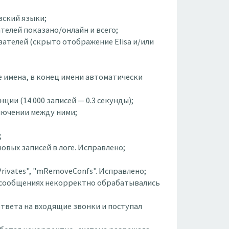
зский языки;
телей показано/онлайн и всего;
вателей (скрыто отображение Elisa и/или
е имена, в конец имени автоматически
ии (14 000 записей — 0.3 секунды);
ключении между ними;
;
овых записей в логе. Исправлено;
rivates", "mRemoveConfs". Исправлено;
 в сообщениях некорректно обрабатывались
ответа на входящие звонки и поступал