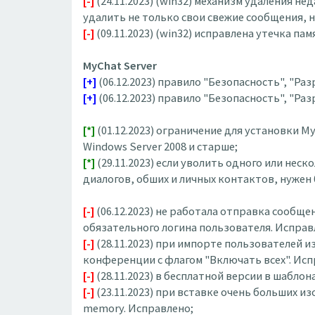
[-]
(24.11.2023) (win32) механизм удаления 
удалить не только свои свежие сообщения, н
[-]
(09.11.2023) (win32) исправлена утечка 
MyChat Server
[+]
(06.12.2023) правило "Безопасность", "Р
[+]
(06.12.2023) правило "Безопасность", "Р
[*]
(01.12.2023) ограничение для установки MyC
Windows Server 2008 и старше;
[*]
(29.11.2023) если уволить одного или не
диалогов, обших и личных контактов, нужен 
[-]
(06.12.2023) не работала отправка сообще
обязательного логина пользователя. Исправ
[-]
(28.11.2023) при импорте пользователей 
конференции с флагом "Включать всех". Исп
[-]
(28.11.2023) в бесплатной версии в шабл
[-]
(23.11.2023) при вставке очень больших и
memory. Исправлено;