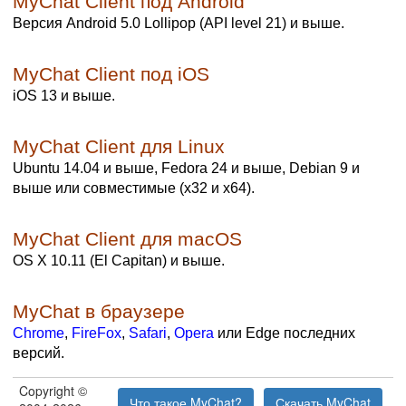
MyChat Client под Android
Версия Android 5.0 Lollipop (API level 21) и выше.
MyChat Client под iOS
iOS 13 и выше.
MyChat Client для Linux
Ubuntu 14.04 и выше, Fedora 24 и выше, Debian 9 и
выше или совместимые (x32 и x64).
MyChat Client для macOS
OS X 10.11 (El Capitan) и выше.
MyChat в браузере
Chrome
,
FireFox
,
Safari
,
Opera
или Edge последних
версий.
Copyright ©
Что такое MyChat?
Скачать MyChat