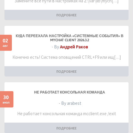
Замените все пути в настройках на Z:\var\lib\mych[…]
ПОДРОБНЕЕ
КУДА ПЕРЕЕХАЛА НАСТРОЙКА «СИСТЕМНЫЕ СОБЫТИЯ» В
02
MYCHAT CLIENT 2026.3.2
авг
- By
Андрей Раков
Конечно есть! Система оповщений CTRL+F9 или ищ[…]
ПОДРОБНЕЕ
НЕ РАБОТАЕТ КОНСОЛЬНАЯ КОМАНДА
30
июл
- By arabest
Не работает консольная команда mcclient.exe /exit
ПОДРОБНЕЕ