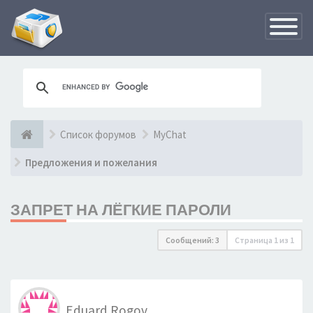
Переклю
навигац
Список форумов
MyChat
Предложения и пожелания
ЗАПРЕТ НА ЛЁГКИЕ ПАРОЛИ
Сообщений: 3
Страница
1
из
1
Eduard Rogov