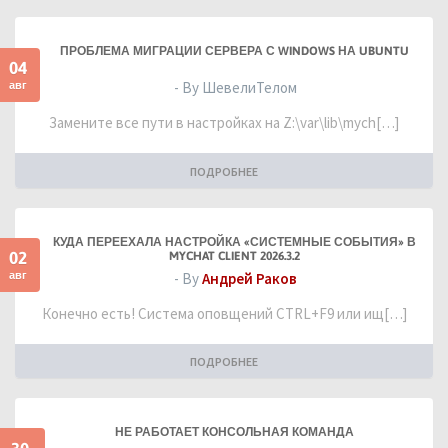
ПРОБЛЕМА МИГРАЦИИ СЕРВЕРА С WINDOWS НА UBUNTU
04
авг
- By ШевелиТелом
Замените все пути в настройках на Z:\var\lib\mych[…]
ПОДРОБНЕЕ
КУДА ПЕРЕЕХАЛА НАСТРОЙКА «СИСТЕМНЫЕ СОБЫТИЯ» В
02
MYCHAT CLIENT 2026.3.2
авг
- By
Андрей Раков
Конечно есть! Система оповщений CTRL+F9 или ищ[…]
ПОДРОБНЕЕ
НЕ РАБОТАЕТ КОНСОЛЬНАЯ КОМАНДА