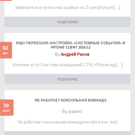
Замените все пути в настройках на Z:\var\lib\mych[…]
ПОДРОБНЕЕ
КУДА ПЕРЕЕХАЛА НАСТРОЙКА «СИСТЕМНЫЕ СОБЫТИЯ» В
02
MYCHAT CLIENT 2026.3.2
авг
- By
Андрей Раков
Конечно есть! Система оповщений CTRL+F9 или ищ[…]
ПОДРОБНЕЕ
НЕ РАБОТАЕТ КОНСОЛЬНАЯ КОМАНДА
30
июл
- By arabest
Не работает консольная команда mcclient.exe /exit