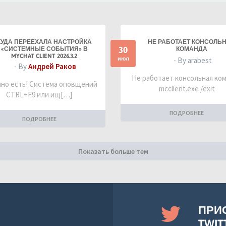
КУДА ПЕРЕЕХАЛА НАСТРОЙКА
НЕ РАБОТАЕТ КОНСОЛЬ
30
«СИСТЕМНЫЕ СОБЫТИЯ» В
КОМАНДА
MYCHAT CLIENT 2026.3.2
июл
- By arabest
- By
Андрей Раков
Не работает консольная ко
но есть! Система оповщений
mcclient.exe /exit
CTRL+F9 или ищ[…]
ПОДРОБНЕЕ
ПОДРОБНЕЕ
Показать больше тем
ПРИ
TWIT