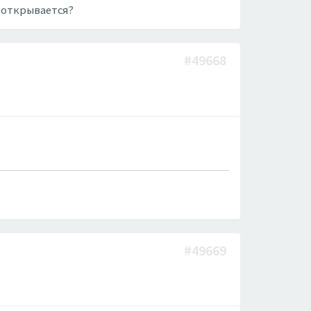
м открывается?
#49668
#49669