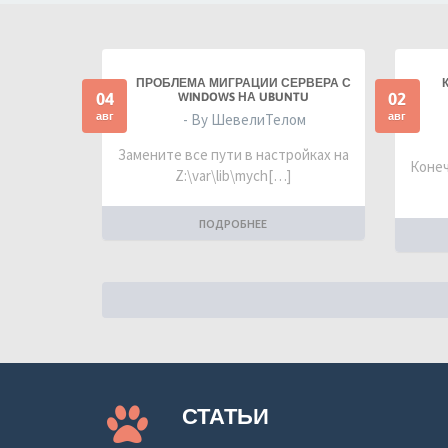
ПРОБЛЕМА МИГРАЦИИ СЕРВЕРА С
04
02
WINDOWS НА UBUNTU
авг
авг
- By ШевелиТелом
Замените все пути в настройках на
Конеч
Z:\var\lib\mych[…]
ПОДРОБНЕЕ
СТАТЬИ