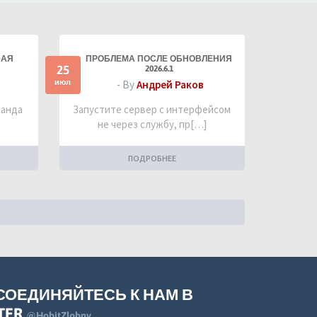
НАЯ
ПРОБЛЕМА ПОСЛЕ ОБНОВЛЕНИЯ
25
2026.6.1
июл
- By
Андрей Раков
манда
Запустите сервер с интерфейсом
не через службу, пр[…]
ПОДРОБНЕЕ
СОЕДИНЯЙТЕСЬ К НАМ В
TER
@HobitZlobny