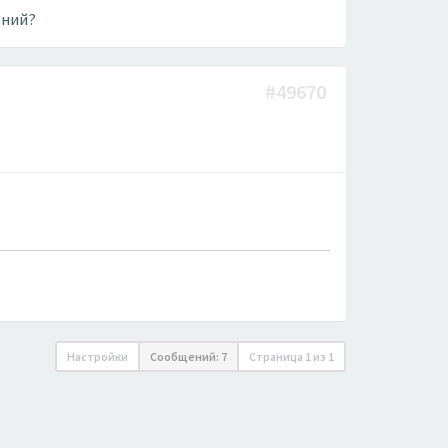
ений?
#49670
Настройки
Сообщений: 7
Страница
1
из
1