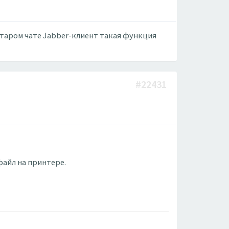
старом чате Jabber-клиент такая функция
#22431
файл на принтере.