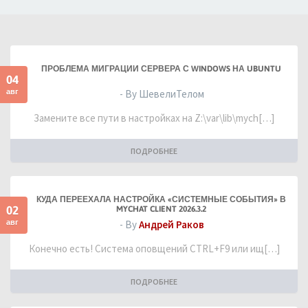
ПРОБЛЕМА МИГРАЦИИ СЕРВЕРА С WINDOWS НА UBUNTU
04
авг
- By ШевелиТелом
Замените все пути в настройках на Z:\var\lib\mych[…]
ПОДРОБНЕЕ
КУДА ПЕРЕЕХАЛА НАСТРОЙКА «СИСТЕМНЫЕ СОБЫТИЯ» В
02
MYCHAT CLIENT 2026.3.2
авг
- By
Андрей Раков
Конечно есть! Система оповщений CTRL+F9 или ищ[…]
ПОДРОБНЕЕ