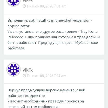
VikFx
Пн июн 08, 2026 7:31 am
Выполните: apt install -y gnome-shell-extension-
appindicator
У меня установлено другое расширение - Tray Icons
Reloaded. С ним приложения которые в трее должны
быть, работают. Предыдущая версия MyChat тоже
работала.
VikFx
Пн июн 08, 2026 7:37 am
Вернул предыдущую версию клиента, с ней
работает корректно.
У вас нет необходимых прав для просмотра
вложений в этом сообщении.