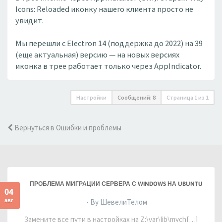
Icons: Reloaded иконку нашего клиента просто не
увидит.
Мы перешли с Electron 14 (поддержка до 2022) на 39
(еще актуальная) версию — на новых версиях
иконка в трее работает только через AppIndicator.
Настройки
Сообщений: 8
Страница
1
из
1
Вернуться в Ошибки и проблемы
ПРОБЛЕМА МИГРАЦИИ СЕРВЕРА С WINDOWS НА UBUNTU
04
авг
- By ШевелиТелом
Замените все пути в настройках на Z:\var\lib\mych[…]