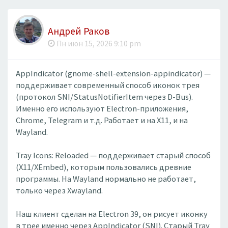
Андрей Раков
Пн июн 15, 2026 9:10 pm
AppIndicator (gnome-shell-extension-appindicator) —
поддерживает современный способ иконок трея
(протокол SNI/StatusNotifierItem через D-Bus).
Именно его используют Electron-приложения,
Chrome, Telegram и т.д. Работает и на X11, и на
Wayland.
Tray Icons: Reloaded — поддерживает старый способ
(X11/XEmbed), которым пользовались древние
программы. На Wayland нормально не работает,
только через Xwayland.
Наш клиент сделан на Electron 39, он рисует иконку
в трее именно через AppIndicator (SNI). Старый Tray