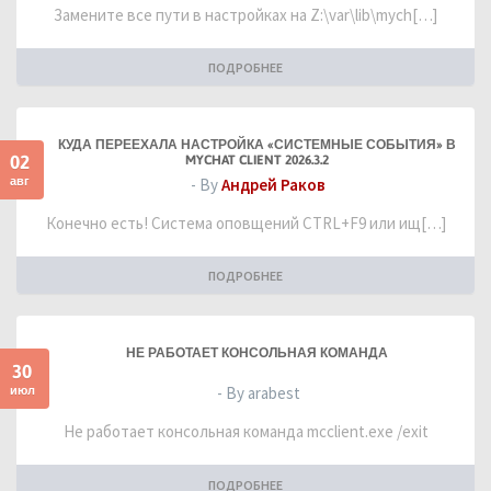
Замените все пути в настройках на Z:\var\lib\mych[…]
ПОДРОБНЕЕ
КУДА ПЕРЕЕХАЛА НАСТРОЙКА «СИСТЕМНЫЕ СОБЫТИЯ» В
02
MYCHAT CLIENT 2026.3.2
авг
- By
Андрей Раков
Конечно есть! Система оповщений CTRL+F9 или ищ[…]
ПОДРОБНЕЕ
НЕ РАБОТАЕТ КОНСОЛЬНАЯ КОМАНДА
30
июл
- By arabest
Не работает консольная команда mcclient.exe /exit
ПОДРОБНЕЕ