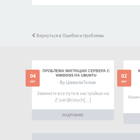
Вернуться в Ошибки и проблемы
ПРОБЛЕМА МИГРАЦИИ СЕРВЕРА С
04
02
WINDOWS НА UBUNTU
авг
авг
- By ШевелиТелом
Замените все пути в настройках на
Конеч
Z:\var\lib\mych[…]
ПОДРОБНЕЕ