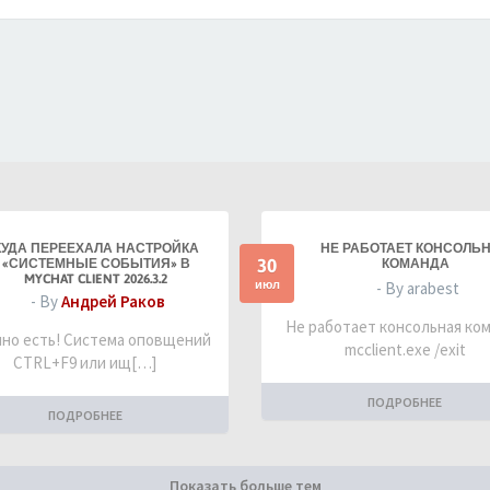
КУДА ПЕРЕЕХАЛА НАСТРОЙКА
НЕ РАБОТАЕТ КОНСОЛЬ
30
«СИСТЕМНЫЕ СОБЫТИЯ» В
КОМАНДА
MYCHAT CLIENT 2026.3.2
июл
- By arabest
- By
Андрей Раков
Не работает консольная ко
но есть! Система оповщений
mcclient.exe /exit
CTRL+F9 или ищ[…]
ПОДРОБНЕЕ
ПОДРОБНЕЕ
Показать больше тем