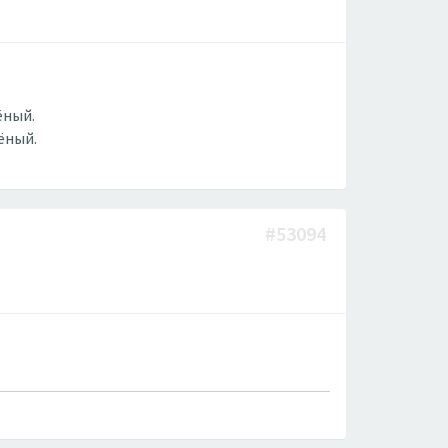
ёный.
ёный.
#53094