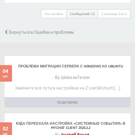
Настройки
Сообщений: 12
Страница
1
из
1
Вернуться в Ошибки и проблемы
ПРОБЛЕМА МИГРАЦИИ СЕРВЕРА С WINDOWS НА UBUNTU
04
авг
- By ШевелиТелом
Замените все пути в настройках на Z:\var\lib\mych[…]
ПОДРОБНЕЕ
КУДА ПЕРЕЕХАЛА НАСТРОЙКА «СИСТЕМНЫЕ СОБЫТИЯ» В
02
MYCHAT CLIENT 2026.3.2
авг
- By
Андрей Раков