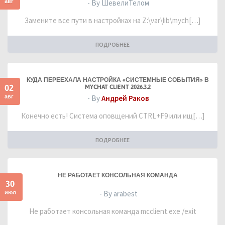
авг
- By ШевелиТелом
Замените все пути в настройках на Z:\var\lib\mych[…]
ПОДРОБНЕЕ
КУДА ПЕРЕЕХАЛА НАСТРОЙКА «СИСТЕМНЫЕ СОБЫТИЯ» В
02
MYCHAT CLIENT 2026.3.2
авг
- By
Андрей Раков
Конечно есть! Система оповщений CTRL+F9 или ищ[…]
ПОДРОБНЕЕ
НЕ РАБОТАЕТ КОНСОЛЬНАЯ КОМАНДА
30
июл
- By arabest
Не работает консольная команда mcclient.exe /exit