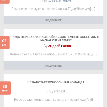
- By ШевелиТелом
Замените все пути в настройках на Z:\var\lib\mych[…]
ПОДРОБНЕЕ
КУДА ПЕРЕЕХАЛА НАСТРОЙКА «СИСТЕМНЫЕ СОБЫТИЯ» В
02
MYCHAT CLIENT 2026.3.2
авг
- By
Андрей Раков
Конечно есть! Система оповщений CTRL+F9 или ищ[…]
ПОДРОБНЕЕ
НЕ РАБОТАЕТ КОНСОЛЬНАЯ КОМАНДА
30
июл
- By arabest
Не работает консольная команда mcclient.exe /exit