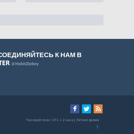
СОЕДИНЯЙТЕСЬ К НАМ В
TER
@HobitZlobny
Часовой пояс: UTC + 2 часа [ Летнее время
]-