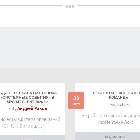
КУДА ПЕРЕЕХАЛА НАСТРОЙКА
НЕ РАБОТАЕТ КОНСОЛЬ
30
«СИСТЕМНЫЕ СОБЫТИЯ» В
КОМАНДА
MYCHAT CLIENT 2026.3.2
июл
- By arabest
- By
Андрей Раков
Не работает консольная ко
но есть! Система оповщений
mcclient.exe /exit
CTRL+F9 или ищ[…]
ПОДРОБНЕЕ