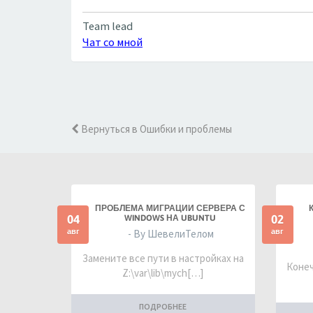
Team lead
Чат со мной
Вернуться в Ошибки и проблемы
ПРОБЛЕМА МИГРАЦИИ СЕРВЕРА С
04
02
WINDOWS НА UBUNTU
авг
авг
- By ШевелиТелом
Замените все пути в настройках на
Конеч
Z:\var\lib\mych[…]
ПОДРОБНЕЕ