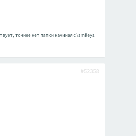
ует, точнее нет папки начиная с \smileys.
#52358