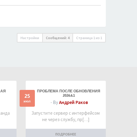
Настройки
Сообщений: 4
Страница
1
из
1
НАЯ
ПРОБЛЕМА ПОСЛЕ ОБНОВЛЕНИЯ
25
2026.6.1
июл
- By
Андрей Раков
манда
Запустите сервер с интерфейсом
не через службу, пр[…]
ПОДРОБНЕЕ