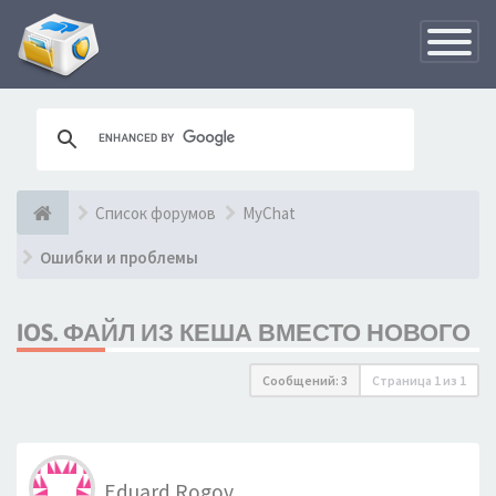
Переклю
навигац
Список форумов
MyChat
Ошибки и проблемы
IOS. ФАЙЛ ИЗ КЕША ВМЕСТО НОВОГО
Сообщений: 3
Страница
1
из
1
Eduard Rogov