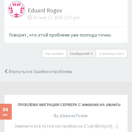
Eduard Rogov
Пт янв 17, 2025 2:27 pm
Говорят, что этой проблеме уже полгода точно.
Настройки
Сообщений: 3
Страница
1
из
1
Вернуться в Ошибки и проблемы
ПРОБЛЕМА МИГРАЦИИ СЕРВЕРА С WINDOWS НА UBUNTU
04
авг
- By ШевелиТелом
Замените все пути в настройках на Z:\var\lib\mych[…]