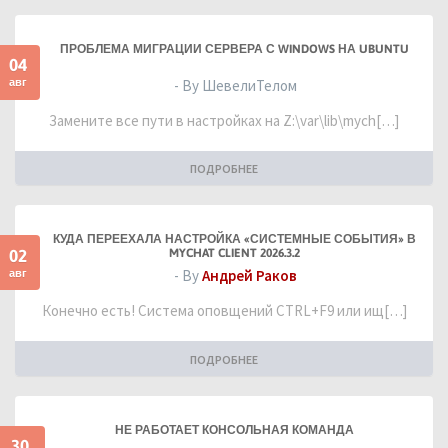
ПРОБЛЕМА МИГРАЦИИ СЕРВЕРА С WINDOWS НА UBUNTU
04
авг
- By ШевелиТелом
Замените все пути в настройках на Z:\var\lib\mych[…]
ПОДРОБНЕЕ
КУДА ПЕРЕЕХАЛА НАСТРОЙКА «СИСТЕМНЫЕ СОБЫТИЯ» В
02
MYCHAT CLIENT 2026.3.2
авг
- By
Андрей Раков
Конечно есть! Система оповщений CTRL+F9 или ищ[…]
ПОДРОБНЕЕ
НЕ РАБОТАЕТ КОНСОЛЬНАЯ КОМАНДА
30