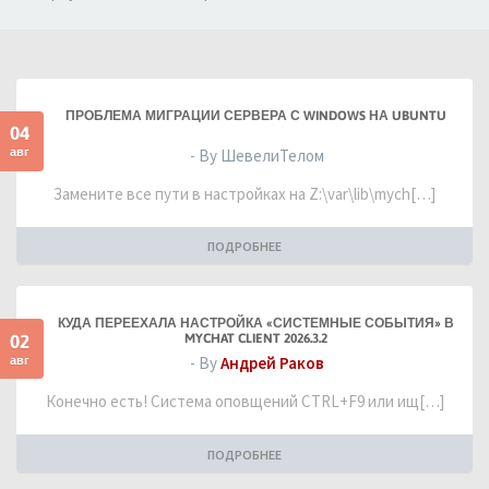
ПРОБЛЕМА МИГРАЦИИ СЕРВЕРА С WINDOWS НА UBUNTU
04
авг
- By ШевелиТелом
Замените все пути в настройках на Z:\var\lib\mych[…]
ПОДРОБНЕЕ
КУДА ПЕРЕЕХАЛА НАСТРОЙКА «СИСТЕМНЫЕ СОБЫТИЯ» В
02
MYCHAT CLIENT 2026.3.2
авг
- By
Андрей Раков
Конечно есть! Система оповщений CTRL+F9 или ищ[…]
ПОДРОБНЕЕ