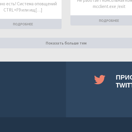
Не работает консольная ко
но есть! Система оповщений
mcclient.exe /exit
CTRL+F9 или ищ[…]
ПОДРОБНЕЕ
ПОДРОБНЕЕ
Показать больше тем
ПРИ
TWIT