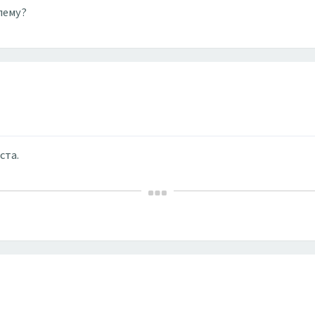
лему?
ста.