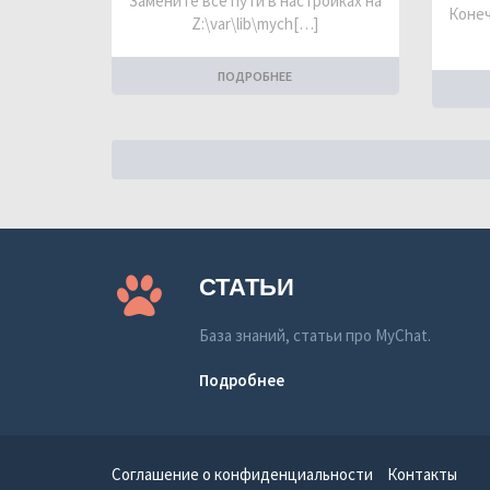
Замените все пути в настройках на
Конеч
Z:\var\lib\mych[…]
ПОДРОБНЕЕ
СТАТЬИ
База знаний, статьи про MyChat.
Подробнее
Соглашение о конфиденциальности
Контакты