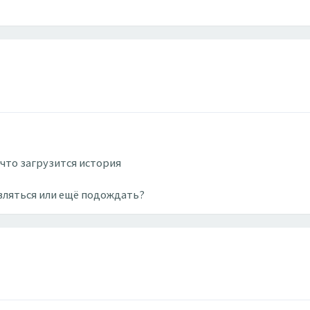
 что загрузится история
овляться или ещё подождать?