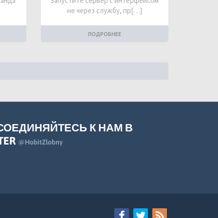
манда
Запустите сервер с интерфейсом
не через службу, пр[…]
ПОДРОБНЕЕ
СОЕДИНЯЙТЕСЬ К НАМ В
TER
@HobitZlobny