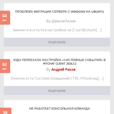
ПРОБЛЕМА МИГРАЦИИ СЕРВЕРА С WINDOWS НА UBUNTU
04
авг
- By ШевелиТелом
Замените все пути в настройках на Z:\var\lib\mych[…]
ПОДРОБНЕЕ
КУДА ПЕРЕЕХАЛА НАСТРОЙКА «СИСТЕМНЫЕ СОБЫТИЯ» В
02
MYCHAT CLIENT 2026.3.2
авг
- By
Андрей Раков
Конечно есть! Система оповщений CTRL+F9 или ищ[…]
ПОДРОБНЕЕ
НЕ РАБОТАЕТ КОНСОЛЬНАЯ КОМАНДА
30