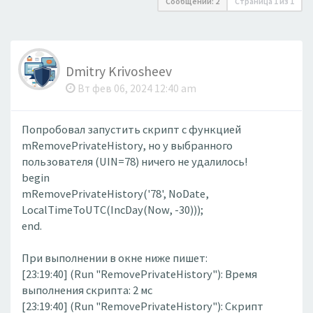
Сообщений: 2
Страница
1
из
1
Dmitry Krivosheev
Вт фев 06, 2024 12:40 am
Попробовал запустить скрипт с функцией
mRemovePrivateHistory, но у выбранного
пользователя (UIN=78) ничего не удалилось!
begin
mRemovePrivateHistory('78', NoDate,
LocalTimeToUTC(IncDay(Now, -30)));
end.
При выполнении в окне ниже пишет:
[23:19:40] (Run "RemovePrivateHistory"): Время
выполнения скрипта: 2 мс
[23:19:40] (Run "RemovePrivateHistory"): Скрипт