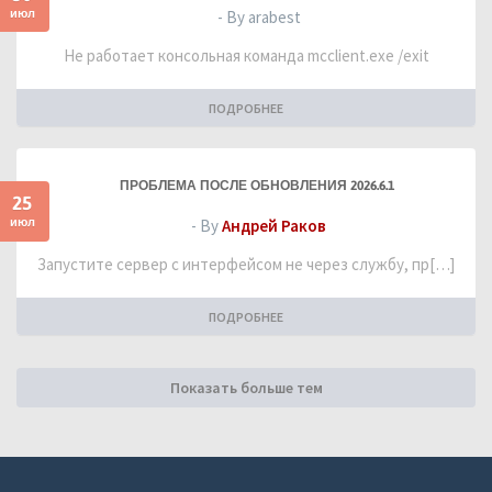
июл
- By arabest
Не работает консольная команда mcclient.exe /exit
ПОДРОБНЕЕ
ПРОБЛЕМА ПОСЛЕ ОБНОВЛЕНИЯ 2026.6.1
25
июл
- By
Андрей Раков
Запустите сервер с интерфейсом не через службу, пр[…]
ПОДРОБНЕЕ
Показать больше тем