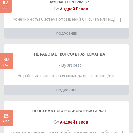
02
MYCHAT CLIENT 2026.3.2
авг
- By
Андрей Раков
Конечно есть! Система оповщений CTRL+F9 или ищ[…]
ПОДРОБНЕЕ
НЕ РАБОТАЕТ КОНСОЛЬНАЯ КОМАНДА
30
июл
- By arabest
Не работает консольная команда mcclient.exe /exit
ПОДРОБНЕЕ
ПРОБЛЕМА ПОСЛЕ ОБНОВЛЕНИЯ 2026.6.1
25
июл
- By
Андрей Раков
Запустите сервер с интерфейсом не через службу, пр[…]