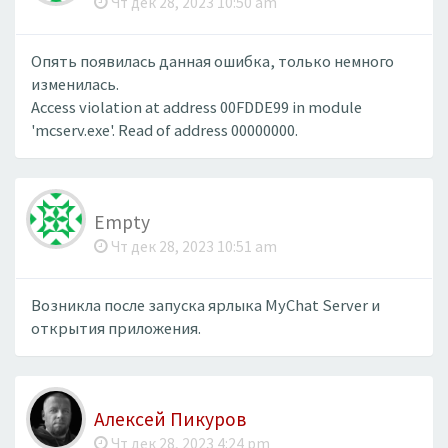
Чт дек 28, 2023 10:50 am
Опять появилась данная ошибка, только немного
изменилась.
Access violation at address 00FDDE99 in module
'mcserv.exe'. Read of address 00000000.
Empty
Чт дек 28, 2023 10:51 am
Возникла после запуска ярлыка MyChat Server и
открытия приложения.
Алексей Пикуров
Чт дек 28, 2023 4:24 pm