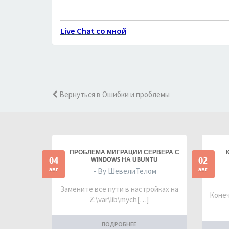
Live Chat со мной
Вернуться в Ошибки и проблемы
ПРОБЛЕМА МИГРАЦИИ СЕРВЕРА С
04
02
WINDOWS НА UBUNTU
авг
авг
- By ШевелиТелом
Замените все пути в настройках на
Конеч
Z:\var\lib\mych[…]
ПОДРОБНЕЕ