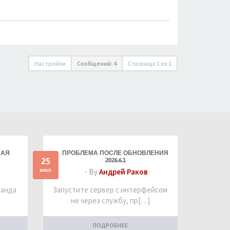
Настройки
Сообщений: 4
Страница
1
из
1
НАЯ
ПРОБЛЕМА ПОСЛЕ ОБНОВЛЕНИЯ
25
2026.6.1
июл
- By
Андрей Раков
манда
Запустите сервер с интерфейсом
не через службу, пр[…]
ПОДРОБНЕЕ