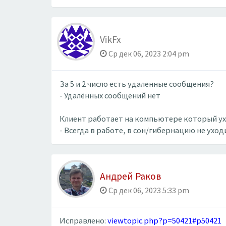
VikFx
Ср дек 06, 2023 2:04 pm
За 5 и 2 число есть удаленные сообщения?
- Удалённых сообщений нет
Клиент работает на компьютере который ух
- Всегда в работе, в сон/гибернацию не уход
Андрей Раков
Ср дек 06, 2023 5:33 pm
Исправлено:
viewtopic.php?p=50421#p50421