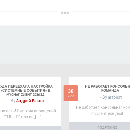
КУДА ПЕРЕЕХАЛА НАСТРОЙКА
НЕ РАБОТАЕТ КОНСОЛЬ
30
«СИСТЕМНЫЕ СОБЫТИЯ» В
КОМАНДА
MYCHAT CLIENT 2026.3.2
июл
- By arabest
- By
Андрей Раков
Не работает консольная ко
но есть! Система оповщений
mcclient.exe /exit
CTRL+F9 или ищ[…]
ПОДРОБНЕЕ