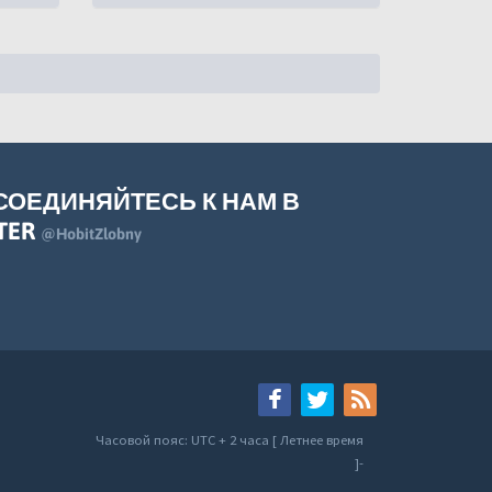
СОЕДИНЯЙТЕСЬ К НАМ В
TER
@HobitZlobny
Часовой пояс: UTC + 2 часа [ Летнее время
]-