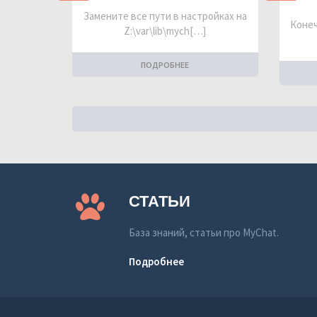
Замените все пути в настройках на
Конеч
Z:\var\lib\mych[…]
ПОДРОБНЕЕ
СТАТЬИ
База знаний, статьи про MyChat.
Подробнее