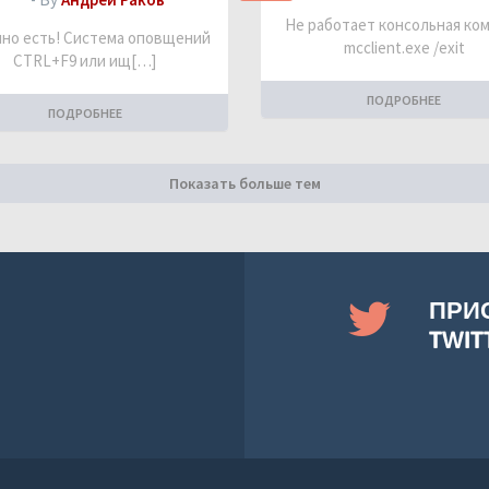
Не работает консольная ко
но есть! Система оповщений
mcclient.exe /exit
CTRL+F9 или ищ[…]
ПОДРОБНЕЕ
ПОДРОБНЕЕ
Показать больше тем
ПРИ
TWIT