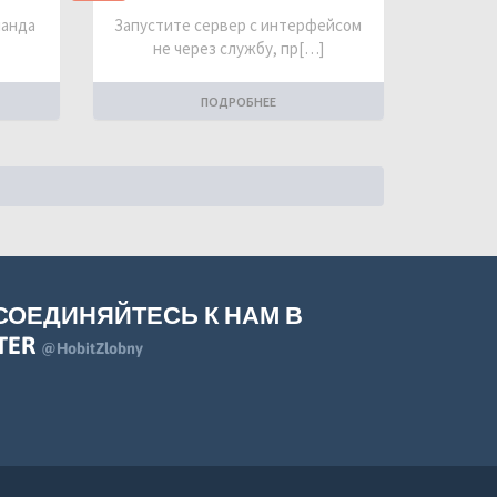
манда
Запустите сервер с интерфейсом
не через службу, пр[…]
ПОДРОБНЕЕ
СОЕДИНЯЙТЕСЬ К НАМ В
TER
@HobitZlobny