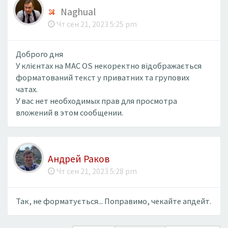
Naghual
Чт сен 21, 2023 5:25 pm
Доброго дня
У клієнтах на MAC OS некоректно відображається
форматований текст у приватних та групових
чатах.
У вас нет необходимых прав для просмотра
вложений в этом сообщении.
Андрей Раков
Чт сен 21, 2023 5:28 pm
Так, не форматується... Поправимо, чекайте апдейт.