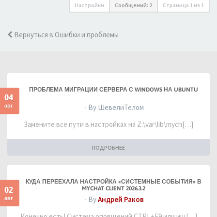
Настройки
Сообщений: 2
Страница
1
из
1
Вернуться в Ошибки и проблемы
ПРОБЛЕМА МИГРАЦИИ СЕРВЕРА С WINDOWS НА UBUNTU
04
авг
- By ШевелиТелом
Замените все пути в настройках на Z:\var\lib\mych[…]
ПОДРОБНЕЕ
КУДА ПЕРЕЕХАЛА НАСТРОЙКА «СИСТЕМНЫЕ СОБЫТИЯ» В
02
MYCHAT CLIENT 2026.3.2
авг
- By
Андрей Раков
Конечно есть! Система оповщений CTRL+F9 или ищ[…]