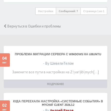
Настройки
Сообщений: 7
Страница
1
из
1
Вернуться в Ошибки и проблемы
ПРОБЛЕМА МИГРАЦИИ СЕРВЕРА С WINDOWS НА UBUNTU
04
авг
- By ШевелиТелом
Замените все пути в настройках на Z:\var\lib\mych[…]
ПОДРОБНЕЕ
КУДА ПЕРЕЕХАЛА НАСТРОЙКА «СИСТЕМНЫЕ СОБЫТИЯ» В
02
MYCHAT CLIENT 2026.3.2
авг
- By
Андрей Раков