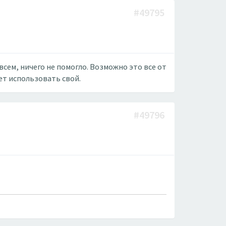
#49795
овсем, ничего не помогло. Возможно это все от
ет использовать свой.
#49796