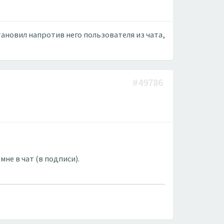
ановил напротив него пользователя из чата,
#49786
мне в чат (в подписи).