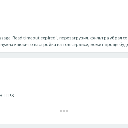
ssage: Read timeout expired", перезагрузил, фильтра убрал с
т нужна какая-то настройка на том сервисе, может проще буд
я HTTPS