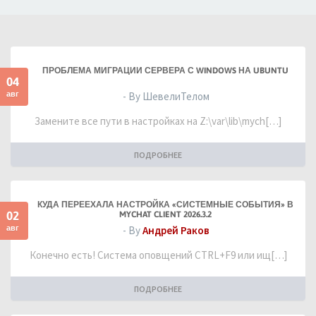
ПРОБЛЕМА МИГРАЦИИ СЕРВЕРА С WINDOWS НА UBUNTU
04
авг
- By ШевелиТелом
Замените все пути в настройках на Z:\var\lib\mych[…]
ПОДРОБНЕЕ
КУДА ПЕРЕЕХАЛА НАСТРОЙКА «СИСТЕМНЫЕ СОБЫТИЯ» В
02
MYCHAT CLIENT 2026.3.2
авг
- By
Андрей Раков
Конечно есть! Система оповщений CTRL+F9 или ищ[…]
ПОДРОБНЕЕ