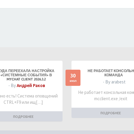
КУДА ПЕРЕЕХАЛА НАСТРОЙКА
НЕ РАБОТАЕТ КОНСОЛЬ
30
«СИСТЕМНЫЕ СОБЫТИЯ» В
КОМАНДА
MYCHAT CLIENT 2026.3.2
июл
- By arabest
- By
Андрей Раков
Не работает консольная ко
но есть! Система оповщений
mcclient.exe /exit
CTRL+F9 или ищ[…]
ПОДРОБНЕЕ
ПОДРОБНЕЕ