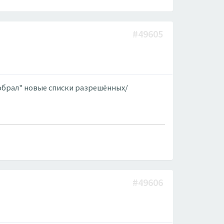
#49605
обрал" новые списки разрешённых/
#49606