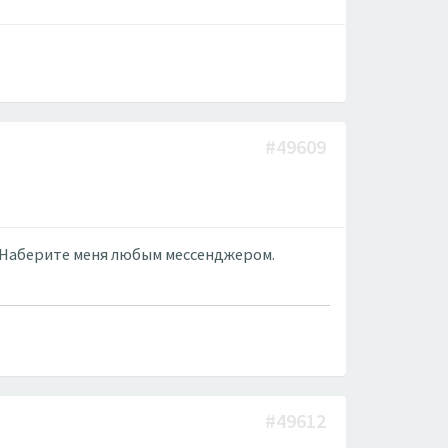
#49609
k. Наберите меня любым мессенджером.
#49612