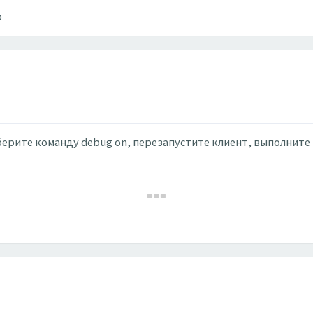
о
наберите команду debug on, перезапустите клиент, выполнит