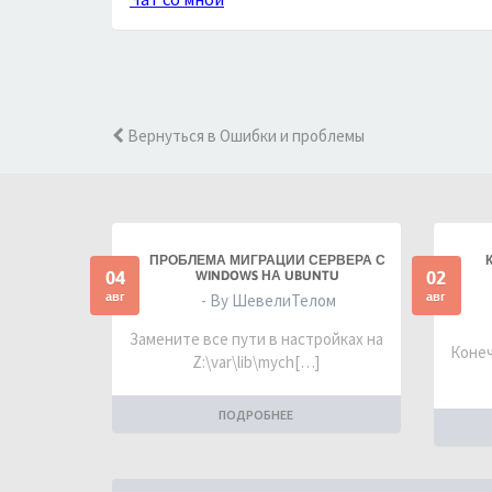
Вернуться в Ошибки и проблемы
ПРОБЛЕМА МИГРАЦИИ СЕРВЕРА С
04
02
WINDOWS НА UBUNTU
авг
авг
- By ШевелиТелом
Замените все пути в настройках на
Конеч
Z:\var\lib\mych[…]
ПОДРОБНЕЕ