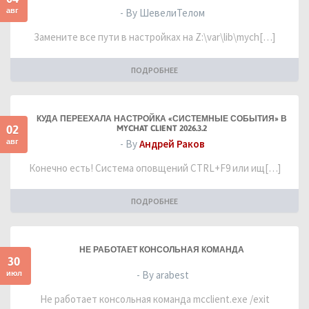
авг
- By ШевелиТелом
Замените все пути в настройках на Z:\var\lib\mych[…]
ПОДРОБНЕЕ
КУДА ПЕРЕЕХАЛА НАСТРОЙКА «СИСТЕМНЫЕ СОБЫТИЯ» В
02
MYCHAT CLIENT 2026.3.2
авг
- By
Андрей Раков
Конечно есть! Система оповщений CTRL+F9 или ищ[…]
ПОДРОБНЕЕ
НЕ РАБОТАЕТ КОНСОЛЬНАЯ КОМАНДА
30
июл
- By arabest
Не работает консольная команда mcclient.exe /exit