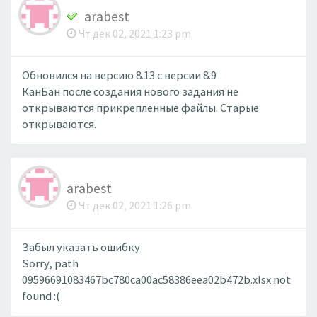
arabest
Чт дек 02, 2021 1:23 pm
Обновился на версию 8.13 с версии 8.9
КанБан после создания нового задания не
открываются прикрепленные файлы. Старые
открываются.
arabest
Чт дек 02, 2021 1:26 pm
Забыл указать ошибку
Sorry, path
09596691083467bc780ca00ac58386eea02b472b.xlsx not
found :(