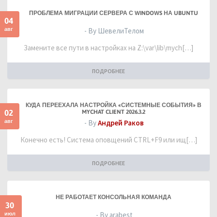
ПРОБЛЕМА МИГРАЦИИ СЕРВЕРА С WINDOWS НА UBUNTU
04
авг
- By ШевелиТелом
Замените все пути в настройках на Z:\var\lib\mych[…]
ПОДРОБНЕЕ
КУДА ПЕРЕЕХАЛА НАСТРОЙКА «СИСТЕМНЫЕ СОБЫТИЯ» В
02
MYCHAT CLIENT 2026.3.2
авг
- By
Андрей Раков
Конечно есть! Система оповщений CTRL+F9 или ищ[…]
ПОДРОБНЕЕ
НЕ РАБОТАЕТ КОНСОЛЬНАЯ КОМАНДА
30
июл
- By arabest