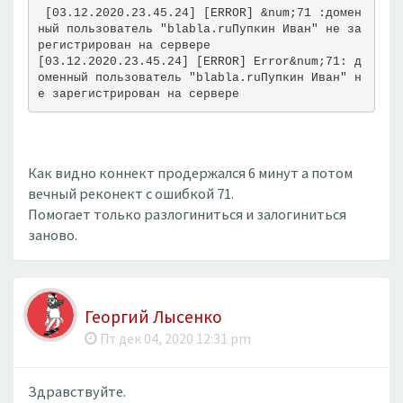
 [03.12.2020.23.45.24] [ERROR] &num;71 :домен
ный пользователь "blabla.ruПупкин Иван" не за
регистрирован на сервере 
[03.12.2020.23.45.24] [ERROR] Error&num;71: д
оменный пользователь "blabla.ruПупкин Иван" н
е зарегистрирован на сервере
Как видно коннект продержался 6 минут а потом
вечный реконект с ошибкой 71.
Помогает только разлогиниться и залогиниться
заново.
Георгий Лысенко
Пт дек 04, 2020 12:31 pm
Здравствуйте.