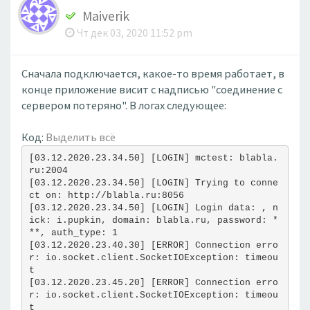
Maiverik
Чт дек 03, 2020 11:52 pm
Сначала подключается, какое-то время работает, в
конце приложение висит с надписью "соединение с
сервером потеряно". В логах следующее:
Код:
Выделить всё
[03.12.2020.23.34.50] [LOGIN] mctest: blabla.
ru:2004 
[03.12.2020.23.34.50] [LOGIN] Trying to conne
ct on: http://blabla.ru:8056
[03.12.2020.23.34.50] [LOGIN] Login data: , n
ick: i.pupkin, domain: blabla.ru, password: *
**, auth_type: 1 
[03.12.2020.23.40.30] [ERROR] Connection erro
r: io.socket.client.SocketIOException: timeou
t 
[03.12.2020.23.45.20] [ERROR] Connection erro
r: io.socket.client.SocketIOException: timeou
t