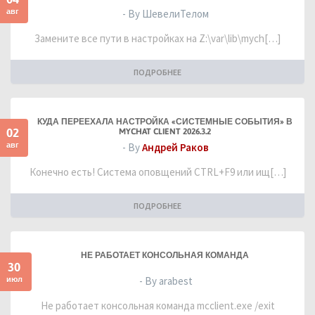
авг
- By ШевелиТелом
Замените все пути в настройках на Z:\var\lib\mych[…]
ПОДРОБНЕЕ
КУДА ПЕРЕЕХАЛА НАСТРОЙКА «СИСТЕМНЫЕ СОБЫТИЯ» В
02
MYCHAT CLIENT 2026.3.2
авг
- By
Андрей Раков
Конечно есть! Система оповщений CTRL+F9 или ищ[…]
ПОДРОБНЕЕ
НЕ РАБОТАЕТ КОНСОЛЬНАЯ КОМАНДА
30
июл
- By arabest
Не работает консольная команда mcclient.exe /exit