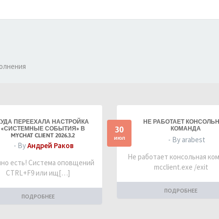
полнения
КУДА ПЕРЕЕХАЛА НАСТРОЙКА
НЕ РАБОТАЕТ КОНСОЛЬ
30
«СИСТЕМНЫЕ СОБЫТИЯ» В
КОМАНДА
MYCHAT CLIENT 2026.3.2
июл
- By arabest
- By
Андрей Раков
Не работает консольная ко
но есть! Система оповщений
mcclient.exe /exit
CTRL+F9 или ищ[…]
ПОДРОБНЕЕ
ПОДРОБНЕЕ