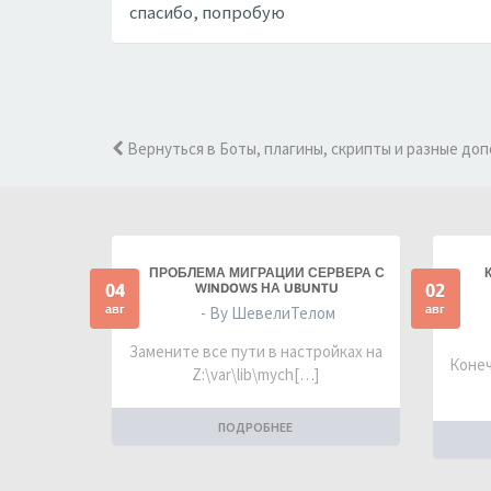
спасибо, попробую
Вернуться в Боты, плагины, скрипты и разные до
ПРОБЛЕМА МИГРАЦИИ СЕРВЕРА С
04
02
WINDOWS НА UBUNTU
авг
авг
- By ШевелиТелом
Замените все пути в настройках на
Конеч
Z:\var\lib\mych[…]
ПОДРОБНЕЕ