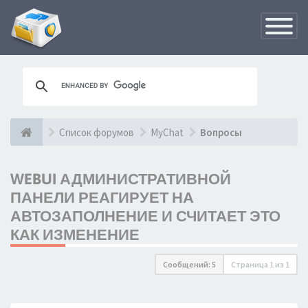
Переклю
навигац
Список форумов
MyChat
Вопросы
WEBUI АДМИНИСТРАТИВНОЙ
ПАНЕЛИ РЕАГИРУЕТ НА
АВТОЗАПОЛНЕНИЕ И СЧИТАЕТ ЭТО
КАК ИЗМЕНЕНИЕ
Сообщений: 5
Страница
1
из
1