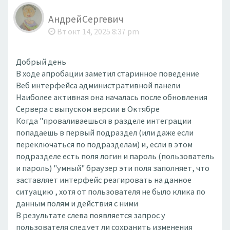
АндрейСергевич
Вт окт 14, 2025 8:37 pm
Добрый день
В ходе апробации заметил старинное поведение
Веб интерфейса административной панели
Наиболее активная она началась после обновления
Сервера с выпуском версии в Октябре
Когда "проваливаешься в разделе интеграции
попадаешь в первый подраздел (или даже если
переключаться по подразделам) и, если в этом
подразделе есть поля логин и пароль (пользователь
и пароль) "умный" браузер эти поля заполняет, что
заставляет интерфейс реагировать на данное
ситуацию , хотя от пользователя не было клика по
данным полям и действия с ними
В результате слева появляется запрос у
пользователя следует ли сохранить изменения