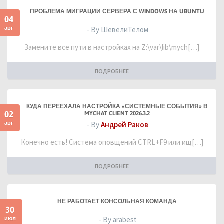
ПРОБЛЕМА МИГРАЦИИ СЕРВЕРА С WINDOWS НА UBUNTU
04
авг
- By ШевелиТелом
Замените все пути в настройках на Z:\var\lib\mych[…]
ПОДРОБНЕЕ
КУДА ПЕРЕЕХАЛА НАСТРОЙКА «СИСТЕМНЫЕ СОБЫТИЯ» В
02
MYCHAT CLIENT 2026.3.2
авг
- By
Андрей Раков
Конечно есть! Система оповщений CTRL+F9 или ищ[…]
ПОДРОБНЕЕ
НЕ РАБОТАЕТ КОНСОЛЬНАЯ КОМАНДА
30
июл
- By arabest