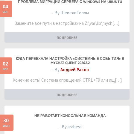
ПРОБЛЕМА МИГРАЦИИ СЕРВЕРА С WINDOWS НА UBUNTU
04
авг
- By ШевелиТелом
Замените все пути в настройках на Z:\var\lib\mych[…]
ПОДРОБНЕЕ
КУДА ПЕРЕЕХАЛА НАСТРОЙКА «СИСТЕМНЫЕ СОБЫТИЯ» В
02
MYCHAT CLIENT 2026.3.2
авг
- By
Андрей Раков
Конечно есть! Система оповщений CTRL+F9 или ищ[…]
ПОДРОБНЕЕ
НЕ РАБОТАЕТ КОНСОЛЬНАЯ КОМАНДА
30
июл
- By arabest