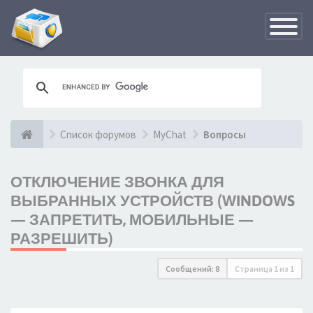
Переклю
навигац
Список форумов
MyChat
Вопросы
ОТКЛЮЧЕНИЕ ЗВОНКА ДЛЯ
ВЫБРАННЫХ УСТРОЙСТВ (WINDOWS
— ЗАПРЕТИТЬ, МОБИЛЬНЫЕ —
РАЗРЕШИТЬ)
Сообщений: 8
Страница
1
из
1