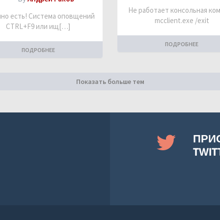
Не работает консольная ко
но есть! Система оповщений
mcclient.exe /exit
CTRL+F9 или ищ[…]
ПОДРОБНЕЕ
ПОДРОБНЕЕ
Показать больше тем
ПРИ
TWIT