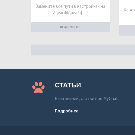
Замените все пути в настройках на
Конеч
Z:\var\lib\mych[…]
ПОДРОБНЕЕ
СТАТЬИ
База знаний, статьи про MyChat.
Подробнее