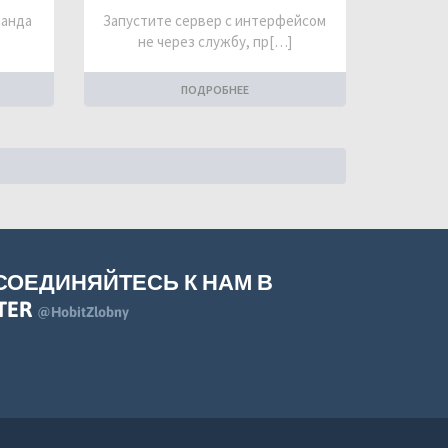
манда
Запустите сервер с интерфейсом
не через службу, пр[…]
ПОДРОБНЕЕ
СОЕДИНЯЙТЕСЬ К НАМ В
TER
@HobitZlobny