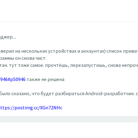
джер....
оверил на нескольких устройствах и аккаунтах) список приват
раммы он снова чист.
ан. тут тоже самое. прочтёшь, перезапустишь, снова непроч
0946#p50946
также не решена
ыло сказано, что будет разбираться Android-разработчик. с
ttps://postimg.cc/XGn72NHc