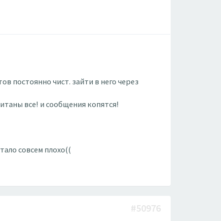
ов постоянно чист. зайти в него через
итаны все! и сообщения копятся!
тало совсем плохо((
#50976