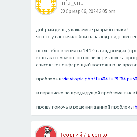
info_cnp
Ср мар 06, 2024 3:05 pm
добрый день, уважаемые разработчики!
что то у вас начал сбоить на андроиде мессен
после обновления на 24.2.0 на андроидах (пр
контакты можно, но после перезапуска прог
список же конференций постоянно не прочит
проблема в
viewtopic.php?f=40&t=7976&p=5
в переписке по предыдущей проблеме так и б
прошу помочь в решении данной проблемы
h
Георгий Лысенко