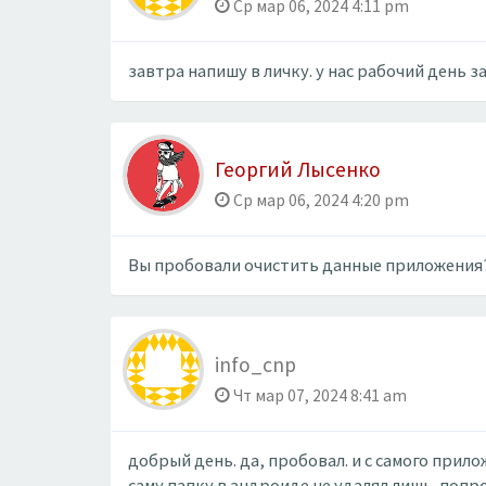
Ср мар 06, 2024 4:11 pm
завтра напишу в личку. у нас рабочий день за
Георгий Лысенко
Ср мар 06, 2024 4:20 pm
Вы пробовали очистить данные приложения
info_cnp
Чт мар 07, 2024 8:41 am
добрый день. да, пробовал. и с самого прилож
саму папку в андроиде не удалял лишь. попр