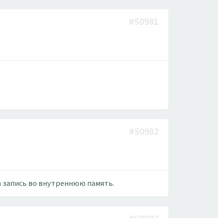
#50981
#50982
а запись во внутреннюю память.