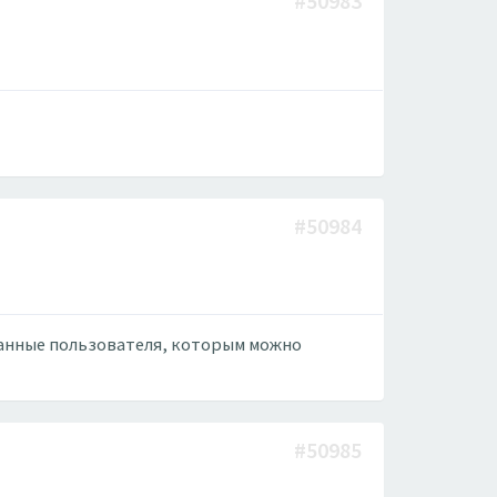
#50983
#50984
данные пользователя, которым можно
#50985