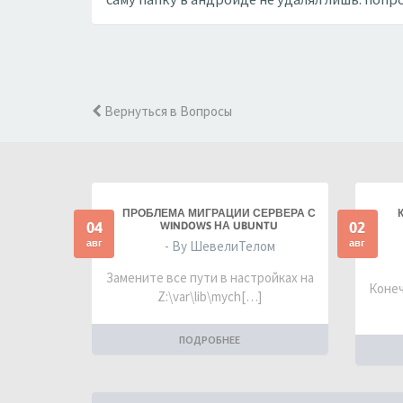
Вернуться в Вопросы
ПРОБЛЕМА МИГРАЦИИ СЕРВЕРА С
04
02
WINDOWS НА UBUNTU
авг
авг
- By ШевелиТелом
Замените все пути в настройках на
Конеч
Z:\var\lib\mych[…]
ПОДРОБНЕЕ