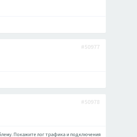
#50977
#50978
блему. Покажите лог трафика и подключения