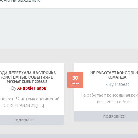
КУДА ПЕРЕЕХАЛА НАСТРОЙКА
НЕ РАБОТАЕТ КОНСОЛЬ
30
«СИСТЕМНЫЕ СОБЫТИЯ» В
КОМАНДА
MYCHAT CLIENT 2026.3.2
июл
- By arabest
- By
Андрей Раков
Не работает консольная ко
но есть! Система оповщений
mcclient.exe /exit
CTRL+F9 или ищ[…]
ПОДРОБНЕЕ
ПОДРОБНЕЕ