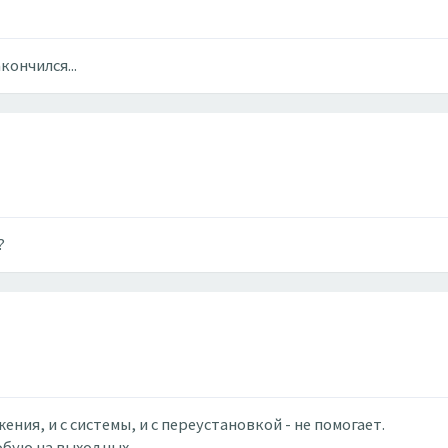
кончился...
?
ения, и с системы, и с переустановкой - не помогает.
обую на выходных.