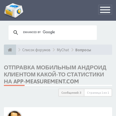
Переклю
навигац
Список форумов
MyChat
Вопросы
ОТПРАВКА МОБИЛЬНЫМ АНДРОИД
КЛИЕНТОМ КАКОЙ-ТО СТАТИСТИКИ
НА APP-MEASUREMENT.COM
Сообщений: 3
Страница
1
из
1